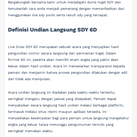
Bergabunglah bersama kami untuk menjelajahi dunia togel SDY dan
temukanlah cara anda menjadi pemenang dengan memanfaatkan dari
menggunakan live sdy pools serta result sdy yang tercepat.
Definisi Undian Langsung SDY 6D
Live Draw SDY 6D merupakan sebuah acara yang menyajikan hasil
pengundian nomor secara langsung dari permainan togel. Dalam
format 6D ini, peserta akan memilih enam angka yang yakini akan
keluar dalam hasil undian. Acara ini menawarkan transparansi kepada
pemain dan menjamin bahwa proses pengundian dilakukan dengan adil
dan tidak ada manipulasi.
Acara undian langsung ini diadakan pada waktu-waktu tertentu,
seringkali mengacu dengan jadwal yang disepakati. Pemain dapat
menyaksikan secara langsung hasil undian melalui berbagai platform,
termasuk melalui situs resmi maupun aplikasi tersedia. Ini
menyediakan kesempatan bagi para pemain untuk langsung mengetahui
angka yang keluar tanpa menunggu pengumuman tertulis yang
seringkali memakan waktu.