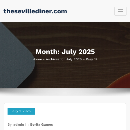
Skip
thesevillediner.com
to
content
Month:
July 2025
Home
»
Archives for July 2025
»
Page 12
July 1, 2025
By
admin
In
Berita Games