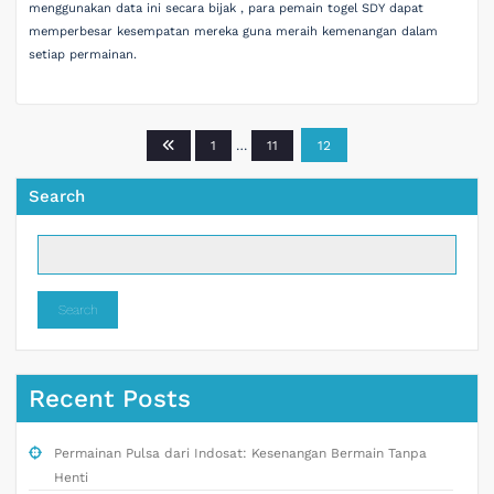
menggunakan data ini secara bijak , para pemain togel SDY dapat
memperbesar kesempatan mereka guna meraih kemenangan dalam
setiap permainan.
Posts
1
…
11
12
pagination
Search
Search
Recent Posts
Permainan Pulsa dari Indosat: Kesenangan Bermain Tanpa
Henti