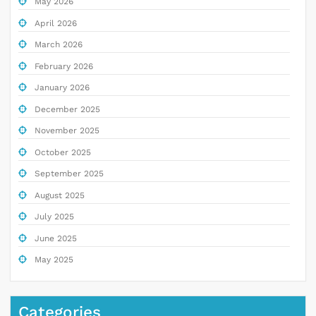
May 2026
April 2026
March 2026
February 2026
January 2026
December 2025
November 2025
October 2025
September 2025
August 2025
July 2025
June 2025
May 2025
Categories