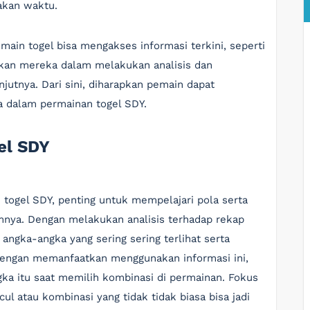
akan waktu.
ain togel bisa mengakses informasi terkini, seperti
hkan mereka dalam melakukan analisis dan
jutnya. Dari sini, diharapkan pemain dapat
dalam permainan togel SDY.
el SDY
ogel SDY, penting untuk mempelajari pola serta
mnya. Dengan melakukan analisis terhadap rekap
ngka-angka yang sering sering terlihat serta
Dengan memanfaatkan menggunakan informasi ini,
a itu saat memilih kombinasi di permainan. Fokus
l atau kombinasi yang tidak tidak biasa bisa jadi