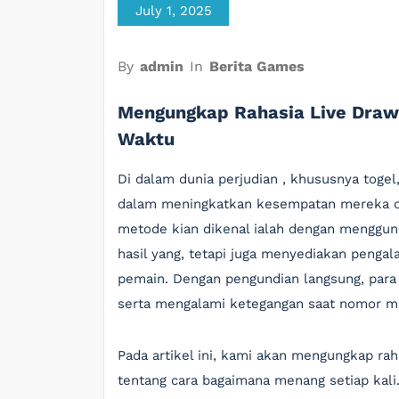
July 1, 2025
By
admin
In
Berita Games
Mengungkap Rahasia Live Draw 
Waktu
Di dalam dunia perjudian , khususnya toge
dalam meningkatkan kesempatan mereka dal
metode kian dikenal ialah dengan menggun
hasil yang, tetapi juga menyediakan penga
pemain. Dengan pengundian langsung, para
serta mengalami ketegangan saat nomor m
Pada artikel ini, kami akan mengungkap rah
tentang cara bagaimana menang setiap kal