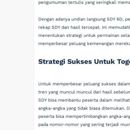
pengumuman tertulis yang seringkali mem
Dengan adanya undian langsung SDY 6D, pem
rekap SDY dan hasil tercepat. Ini memuda
menentukan strategi untuk permainan selan
memperbesar peluang kemenangan mereka 
Strategi Sukses Untuk Tog
Untuk memperbesar peluang sukses dalam t
tren yang muncul muncul dari hasil sebelu
SDY bisa membantu peserta dalam melihat a
angka-angka yang tidak biasa ditemukan. 
peserta bisa mempertimbangkan angka-angk
pada nomor-nomor yang sering terjadi muncu