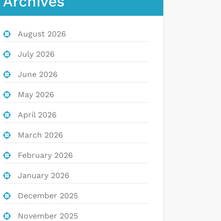
Archives
August 2026
July 2026
June 2026
May 2026
April 2026
March 2026
February 2026
January 2026
December 2025
November 2025