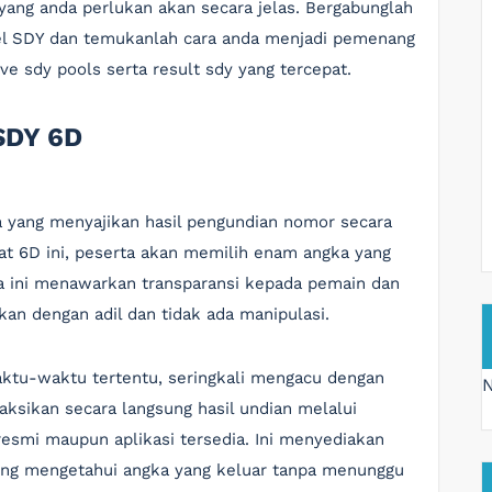
yang anda perlukan akan secara jelas. Bergabunglah
el SDY dan temukanlah cara anda menjadi pemenang
 sdy pools serta result sdy yang tercepat.
SDY 6D
 yang menyajikan hasil pengundian nomor secara
at 6D ini, peserta akan memilih enam angka yang
ara ini menawarkan transparansi kepada pemain dan
n dengan adil dan tidak ada manipulasi.
aktu-waktu tertentu, seringkali mengacu dengan
aksikan secara langsung hasil undian melalui
resmi maupun aplikasi tersedia. Ini menyediakan
ung mengetahui angka yang keluar tanpa menunggu