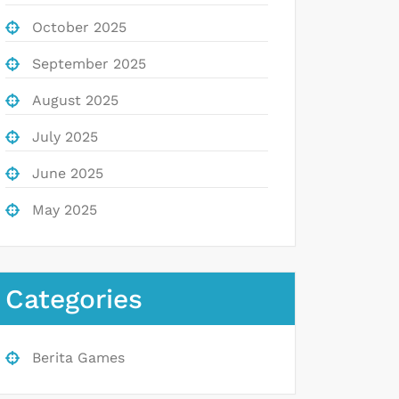
October 2025
September 2025
August 2025
July 2025
June 2025
May 2025
Categories
Berita Games