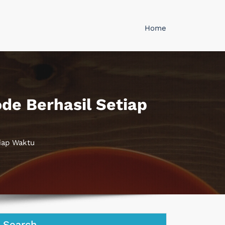
Home
de Berhasil Setiap
iap Waktu
Search