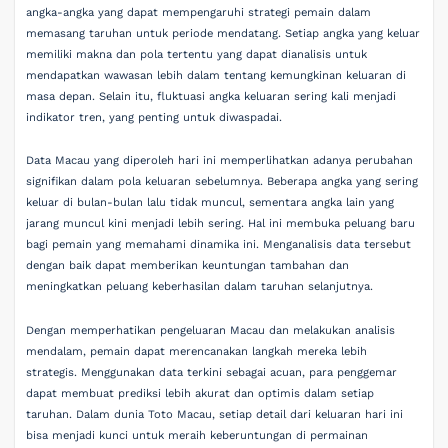
angka-angka yang dapat mempengaruhi strategi pemain dalam
memasang taruhan untuk periode mendatang. Setiap angka yang keluar
memiliki makna dan pola tertentu yang dapat dianalisis untuk
mendapatkan wawasan lebih dalam tentang kemungkinan keluaran di
masa depan. Selain itu, fluktuasi angka keluaran sering kali menjadi
indikator tren, yang penting untuk diwaspadai.
Data Macau yang diperoleh hari ini memperlihatkan adanya perubahan
signifikan dalam pola keluaran sebelumnya. Beberapa angka yang sering
keluar di bulan-bulan lalu tidak muncul, sementara angka lain yang
jarang muncul kini menjadi lebih sering. Hal ini membuka peluang baru
bagi pemain yang memahami dinamika ini. Menganalisis data tersebut
dengan baik dapat memberikan keuntungan tambahan dan
meningkatkan peluang keberhasilan dalam taruhan selanjutnya.
Dengan memperhatikan pengeluaran Macau dan melakukan analisis
mendalam, pemain dapat merencanakan langkah mereka lebih
strategis. Menggunakan data terkini sebagai acuan, para penggemar
dapat membuat prediksi lebih akurat dan optimis dalam setiap
taruhan. Dalam dunia Toto Macau, setiap detail dari keluaran hari ini
bisa menjadi kunci untuk meraih keberuntungan di permainan