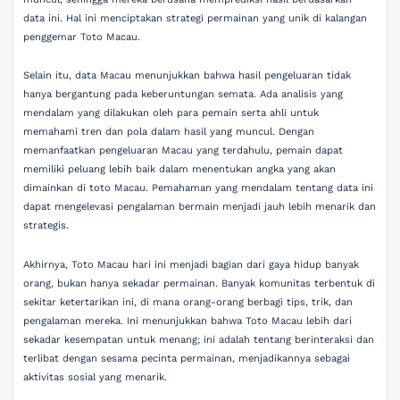
data ini. Hal ini menciptakan strategi permainan yang unik di kalangan
penggemar Toto Macau.
Selain itu, data Macau menunjukkan bahwa hasil pengeluaran tidak
hanya bergantung pada keberuntungan semata. Ada analisis yang
mendalam yang dilakukan oleh para pemain serta ahli untuk
memahami tren dan pola dalam hasil yang muncul. Dengan
memanfaatkan pengeluaran Macau yang terdahulu, pemain dapat
memiliki peluang lebih baik dalam menentukan angka yang akan
dimainkan di toto Macau. Pemahaman yang mendalam tentang data ini
dapat mengelevasi pengalaman bermain menjadi jauh lebih menarik dan
strategis.
Akhirnya, Toto Macau hari ini menjadi bagian dari gaya hidup banyak
orang, bukan hanya sekadar permainan. Banyak komunitas terbentuk di
sekitar ketertarikan ini, di mana orang-orang berbagi tips, trik, dan
pengalaman mereka. Ini menunjukkan bahwa Toto Macau lebih dari
sekadar kesempatan untuk menang; ini adalah tentang berinteraksi dan
terlibat dengan sesama pecinta permainan, menjadikannya sebagai
aktivitas sosial yang menarik.