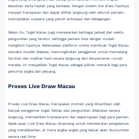
kesulitan serta hadiah yang berbeda. Dengan sistem live draw, hasilnya
menjadi transparan dan dapat dilihat langsung oleh seluruh pemain,
menciptakan suasana yang penuh antisipasi dan ketegangan.
Selain itu, Togel Macau juga menawarkan berbagai jadwal dan waktu
pengundian yang teratur, sehingga pemain bisa dengan mudah
mengikuti hasilnya. Keberadaan platform online membuat Togel Macau
semakin mudah diakses, memungkinkan penggemar untuk memasang
taruhan dan melihat hasil secara langsung dari kenyamanan rumah
mereka. Ini menjadikan Togel Macau sebagai pilihan menarik bagi para
pencinta angka dan peluang.
Proses Live Draw Macau
Proses Live Draw Macau merupakan momen yang dinantikan oleh
banyak penggemar togel. Setiap sesi pengundian dilakukan secara
langsung, memastikan transparansi dan kepercayaan bagi para pemain.
Sejak awal, Live Draw Macau dirancang untuk memberikan pengalaman
yang mendebarkan, di mana angka-angka yang keluar akan diumumkan
secara real time.