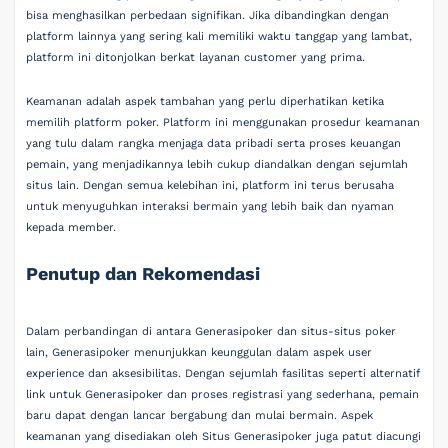
bisa menghasilkan perbedaan signifikan. Jika dibandingkan dengan
platform lainnya yang sering kali memiliki waktu tanggap yang lambat,
platform ini ditonjolkan berkat layanan customer yang prima.
Keamanan adalah aspek tambahan yang perlu diperhatikan ketika
memilih platform poker. Platform ini menggunakan prosedur keamanan
yang tulu dalam rangka menjaga data pribadi serta proses keuangan
pemain, yang menjadikannya lebih cukup diandalkan dengan sejumlah
situs lain. Dengan semua kelebihan ini, platform ini terus berusaha
untuk menyuguhkan interaksi bermain yang lebih baik dan nyaman
kepada member.
Penutup dan Rekomendasi
Dalam perbandingan di antara Generasipoker dan situs-situs poker
lain, Generasipoker menunjukkan keunggulan dalam aspek user
experience dan aksesibilitas. Dengan sejumlah fasilitas seperti alternatif
link untuk Generasipoker dan proses registrasi yang sederhana, pemain
baru dapat dengan lancar bergabung dan mulai bermain. Aspek
keamanan yang disediakan oleh Situs Generasipoker juga patut diacungi