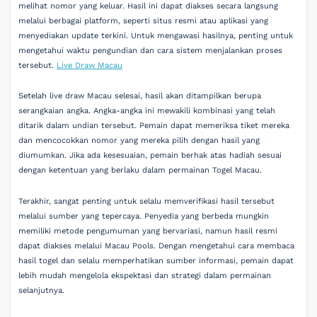
melihat nomor yang keluar. Hasil ini dapat diakses secara langsung
melalui berbagai platform, seperti situs resmi atau aplikasi yang
menyediakan update terkini. Untuk mengawasi hasilnya, penting untuk
mengetahui waktu pengundian dan cara sistem menjalankan proses
tersebut.
Live Draw Macau
Setelah live draw Macau selesai, hasil akan ditampilkan berupa
serangkaian angka. Angka-angka ini mewakili kombinasi yang telah
ditarik dalam undian tersebut. Pemain dapat memeriksa tiket mereka
dan mencocokkan nomor yang mereka pilih dengan hasil yang
diumumkan. Jika ada kesesuaian, pemain berhak atas hadiah sesuai
dengan ketentuan yang berlaku dalam permainan Togel Macau.
Terakhir, sangat penting untuk selalu memverifikasi hasil tersebut
melalui sumber yang tepercaya. Penyedia yang berbeda mungkin
memiliki metode pengumuman yang bervariasi, namun hasil resmi
dapat diakses melalui Macau Pools. Dengan mengetahui cara membaca
hasil togel dan selalu memperhatikan sumber informasi, pemain dapat
lebih mudah mengelola ekspektasi dan strategi dalam permainan
selanjutnya.