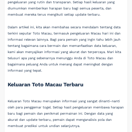
pengeluaran yang rutin dan transparan. Setiap hasil keluaran yang
diumumkan memberikan harapan baru bagi semua peserta, dan
membuat mereka terus mengikuti setiap update terbaru.
Dalam artikel ini, kita akan membahas secara mendalam tentang data
terkini seputar Toto Macau, termasuk pengeluaran Macau hari ini dan
informasi relevan lainnya. Bagi para pemain yang ingin tahu lebih jauh
tentang bagaimana cara bermain dan memanfaatkan data keluaran,
kami akan menyajikan informasi yang akurat dan terpercaya. Mari kita
telusuri apa yang sebenarnya menunggu Anda di Toto Macau dan
bagaimana peluang Anda untuk menang dapat meningkat dengan
informasi yang tepat.
Keluaran Toto Macau Terbaru
Keluaran Toto Macau merupakan informasi yang sangat dinanti-nanti
oleh para penggemar togel. Setiap hasil pengeluaran membawa harapan
baru bagi pemain dan penikmat permainan ini. Dengan data yang
akurat dan update terbaru, pemain dapat menganalisis pola dan
membuat prediksi untuk undian selanjutnya.