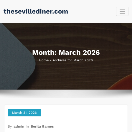
Skip
thesevillediner.com
to
content
Month:
March 2026
Home
»
Archives for March 2026
March 31, 2026
By
admin
In
Berita Games