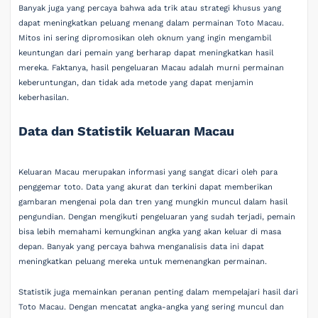
Banyak juga yang percaya bahwa ada trik atau strategi khusus yang
dapat meningkatkan peluang menang dalam permainan Toto Macau.
Mitos ini sering dipromosikan oleh oknum yang ingin mengambil
keuntungan dari pemain yang berharap dapat meningkatkan hasil
mereka. Faktanya, hasil pengeluaran Macau adalah murni permainan
keberuntungan, dan tidak ada metode yang dapat menjamin
keberhasilan.
Data dan Statistik Keluaran Macau
Keluaran Macau merupakan informasi yang sangat dicari oleh para
penggemar toto. Data yang akurat dan terkini dapat memberikan
gambaran mengenai pola dan tren yang mungkin muncul dalam hasil
pengundian. Dengan mengikuti pengeluaran yang sudah terjadi, pemain
bisa lebih memahami kemungkinan angka yang akan keluar di masa
depan. Banyak yang percaya bahwa menganalisis data ini dapat
meningkatkan peluang mereka untuk memenangkan permainan.
Statistik juga memainkan peranan penting dalam mempelajari hasil dari
Toto Macau. Dengan mencatat angka-angka yang sering muncul dan