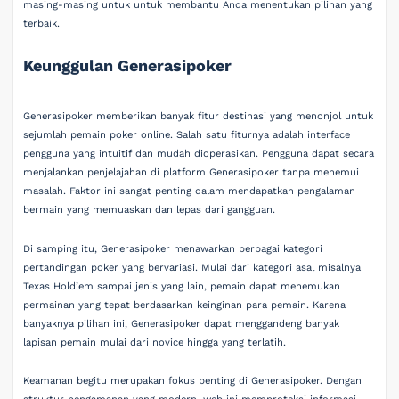
masing-masing untuk untuk membantu Anda menentukan pilihan yang
terbaik.
Keunggulan Generasipoker
Generasipoker memberikan banyak fitur destinasi yang menonjol untuk
sejumlah pemain poker online. Salah satu fiturnya adalah interface
pengguna yang intuitif dan mudah dioperasikan. Pengguna dapat secara
menjalankan penjelajahan di platform Generasipoker tanpa menemui
masalah. Faktor ini sangat penting dalam mendapatkan pengalaman
bermain yang memuaskan dan lepas dari gangguan.
Di samping itu, Generasipoker menawarkan berbagai kategori
pertandingan poker yang bervariasi. Mulai dari kategori asal misalnya
Texas Hold’em sampai jenis yang lain, pemain dapat menemukan
permainan yang tepat berdasarkan keinginan para pemain. Karena
banyaknya pilihan ini, Generasipoker dapat menggandeng banyak
lapisan pemain mulai dari novice hingga yang terlatih.
Keamanan begitu merupakan fokus penting di Generasipoker. Dengan