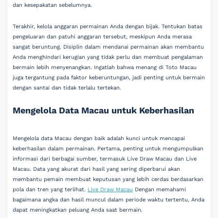
dan kesepakatan sebelumnya.
Terakhir, kelola anggaran permainan Anda dengan bijak. Tentukan batas
pengeluaran dan patuhi anggaran tersebut, meskipun Anda merasa
sangat beruntung. Disiplin dalam mendanai permainan akan membantu
Anda menghindari kerugian yang tidak perlu dan membuat pengalaman
bermain lebih menyenangkan. Ingatlah bahwa menang di Toto Macau
juga tergantung pada faktor keberuntungan, jadi penting untuk bermain
dengan santai dan tidak terlalu tertekan.
Mengelola Data Macau untuk Keberhasilan
Mengelola data Macau dengan baik adalah kunci untuk mencapai
keberhasilan dalam permainan. Pertama, penting untuk mengumpulkan
informasi dari berbagai sumber, termasuk Live Draw Macau dan Live
Macau. Data yang akurat dari hasil yang sering diperbarui akan
membantu pemain membuat keputusan yang lebih cerdas berdasarkan
pola dan tren yang terlihat.
Live Draw Macau
Dengan memahami
bagaimana angka dan hasil muncul dalam periode waktu tertentu, Anda
dapat meningkatkan peluang Anda saat bermain.