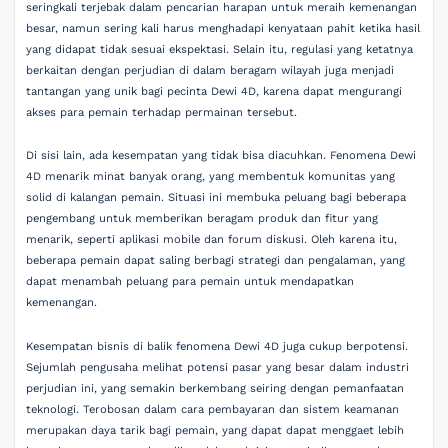
seringkali terjebak dalam pencarian harapan untuk meraih kemenangan
besar, namun sering kali harus menghadapi kenyataan pahit ketika hasil
yang didapat tidak sesuai ekspektasi. Selain itu, regulasi yang ketatnya
berkaitan dengan perjudian di dalam beragam wilayah juga menjadi
tantangan yang unik bagi pecinta Dewi 4D, karena dapat mengurangi
akses para pemain terhadap permainan tersebut.
Di sisi lain, ada kesempatan yang tidak bisa diacuhkan. Fenomena Dewi
4D menarik minat banyak orang, yang membentuk komunitas yang
solid di kalangan pemain. Situasi ini membuka peluang bagi beberapa
pengembang untuk memberikan beragam produk dan fitur yang
menarik, seperti aplikasi mobile dan forum diskusi. Oleh karena itu,
beberapa pemain dapat saling berbagi strategi dan pengalaman, yang
dapat menambah peluang para pemain untuk mendapatkan
kemenangan.
Kesempatan bisnis di balik fenomena Dewi 4D juga cukup berpotensi.
Sejumlah pengusaha melihat potensi pasar yang besar dalam industri
perjudian ini, yang semakin berkembang seiring dengan pemanfaatan
teknologi. Terobosan dalam cara pembayaran dan sistem keamanan
merupakan daya tarik bagi pemain, yang dapat dapat menggaet lebih