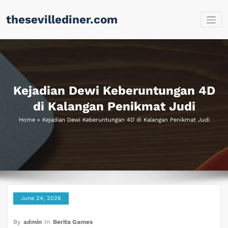
Skip
thesevillediner.com
to
content
Kejadian Dewi Keberuntungan 4D
di Kalangan Penikmat Judi
Home
»
Kejadian Dewi Keberuntungan 4D di Kalangan Penikmat Judi
June 24, 2026
By
admin
In
Berita Games