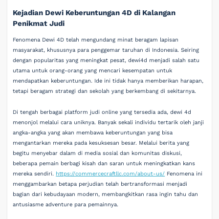
Kejadian Dewi Keberuntungan 4D di Kalangan
Penikmat Judi
Fenomena Dewi 4D telah mengundang minat beragam lapisan
masyarakat, khususnya para penggemar taruhan di Indonesia. Seiring
dengan popularitas yang meningkat pesat, dewi4d menjadi salah satu
utama untuk orang-orang yang mencari kesempatan untuk
mendapatkan keberuntungan. Ide ini tidak hanya memberikan harapan,
tetapi beragam strategi dan sekolah yang berkembang di sekitarnya.
Di tengah berbagai platform judi online yang tersedia ada, dewi 4d
menonjol melalui cara uniknya. Banyak sekali individu tertarik oleh janji
angka-angka yang akan membawa keberuntungan yang bisa
mengantarkan mereka pada kesuksesan besar. Melalui berita yang
begitu menyebar dalam di media sosial dan komunitas diskusi,
beberapa pemain berbagi kisah dan saran untuk meningkatkan kans
mereka sendiri.
https://commercecraftllc.com/about-us/
Fenomena ini
menggambarkan betapa perjudian telah bertransformasi menjadi
bagian dari kebudayaan modern, membangkitkan rasa ingin tahu dan
antusiasme adventure para pemainnya.