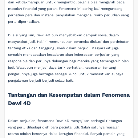
dan ketidakmampuan untuk mengontrol belanja bisa mengarah pada
masalah finansial yang parah. Fenomena ini sering kali mengundang
perhatian pers dan instansi penyuluhan mengenai risiko perjudian yang
perlu diperhatikan.
Di sisi yang lain, Dewi 4D pun menyebabkan dampak sosial dalam
masyarakat judi. Hal ini memunculkan beraneka diskusi dan perdebatan
tentang etika dan tanggung jawab dalam berjudi. Masyarakat juga
semakin mendapatkan kesadaran akan keberadaan perjudian yang
responsible dan perlunya dukungan bagi mereka yang terpengaruh oleh
judi. Walaupun menjadi daya tarik perhatian, kesadaran tentang
pengaruhnya juga bertugas sebagai kunci untuk memastikan supaya
pengalaman berjudi berjudi selalu baik.
Tantangan dan Kesempatan dalam Fenomena
Dewi 4D
Dalam perjudian, fenomena Dewi 4D menyajikan berbagai rintangan
yang perlu dihadapi oleh para pecinta judi. Salah satunya masalah
utama adalah besarnya risiko kerugian finansial. Banyak pemain yang