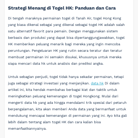
Strategi Menang di Togel HK: Panduan dan Cara
Di tengah maraknya permainan togel di Tanah Air, togel Hong Kong
yang biasa dikenal sebagai yang dikenal sebagai togel HK adalah salah
satu alternatif favorit para pemain. Dengan menggunakan sistem
berbasis dan produksi yang dapat bisa dipertanggungjawabkan, togel
HK memberikan peluang menarik bagi mereka yang ingin mencoba
peruntungan. Pengeluaran HK yang rutin secara teratur dan teratur
membuat permainan ini semakin disukai, khususnya untuk mereka
siapa mencari data hk untuk analisis dan prediksi angka.
Untuk sebagian penjudi, togel tidak hanya sekadar permainan, tetapi
juga sebagai strategi investasi yang menjanjikan.
data hk
Di dalam
artikel ini, kita hendak membahas berbagai kiat dan taktik untuk
meningkatkan peluang kemenangan di togel Hongkong. Mulai dari
mengerti data hk yang ada hingga mendalami trik spesial dari petaruh
berpengalaman, kita akan memberi Anda data yang bermanfaat untuk
mendukung mencapai kemenangan di permainan yang ini. Ayo kita gali
lebih dalam tentang alam togel HK dan cara kalian bisa
memanfaatkannyainya.