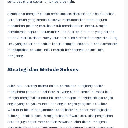
serta dapat diandalkan untuk para pemain.
Signifikansi mengumpulkan serta analisis data HK tak bisa dilupakan.
Para pemain yang cerdas biasanya memanfaatkan data ini guna
menambah peluang mereka untuk mendapatkan lomba. Dengan
pemahaman seputar keluaran HK dan pola-pola nomor yang pernah
muncul mereka dapat menyusun taktik lebih efektif. Dengan didukung
ilmu yang benar dan sedikit keberuntungan, siapa pun berkesempatan
mendapatkan peluang untuk meraih kemenangan dalam Togel
Hongkong.
Strategi dan Metode Sukses
Salah satu strategi utama dalam permainan hongkong adalah
memahami gambaran keluaran hk yang sudah terjadi di masa lalu.
Dengan menganalisis data hk, pemain dapat mengidentifikasi angka-
angka yang banyak muncul dan angka-angka yang sedikit keluar.
Walaupun belum ada jaminan, pendekatan ini dapat meningkatkan
peluang untuk sukses. Menggunakan software atau alat pengolahan
data hk juga dapat memberikan wawasan lebih dalam mengenai
pergerakan dan data yang mungkin tidak nampak secara kasat mata.