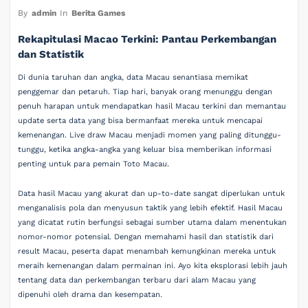
By
admin
In
Berita Games
Rekapitulasi Macao Terkini: Pantau Perkembangan
dan Statistik
Di dunia taruhan dan angka, data Macau senantiasa memikat
penggemar dan petaruh. Tiap hari, banyak orang menunggu dengan
penuh harapan untuk mendapatkan hasil Macau terkini dan memantau
update serta data yang bisa bermanfaat mereka untuk mencapai
kemenangan. Live draw Macau menjadi momen yang paling ditunggu-
tunggu, ketika angka-angka yang keluar bisa memberikan informasi
penting untuk para pemain Toto Macau.
Data hasil Macau yang akurat dan up-to-date sangat diperlukan untuk
menganalisis pola dan menyusun taktik yang lebih efektif. Hasil Macau
yang dicatat rutin berfungsi sebagai sumber utama dalam menentukan
nomor-nomor potensial. Dengan memahami hasil dan statistik dari
result Macau, peserta dapat menambah kemungkinan mereka untuk
meraih kemenangan dalam permainan ini. Ayo kita eksplorasi lebih jauh
tentang data dan perkembangan terbaru dari alam Macau yang
dipenuhi oleh drama dan kesempatan.