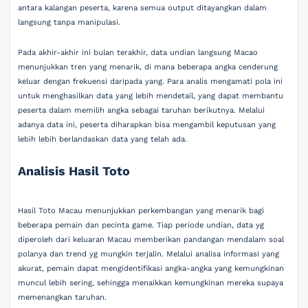
antara kalangan peserta, karena semua output ditayangkan dalam
langsung tanpa manipulasi.
Pada akhir-akhir ini bulan terakhir, data undian langsung Macao
menunjukkan tren yang menarik, di mana beberapa angka cenderung
keluar dengan frekuensi daripada yang. Para analis mengamati pola ini
untuk menghasilkan data yang lebih mendetail, yang dapat membantu
peserta dalam memilih angka sebagai taruhan berikutnya. Melalui
adanya data ini, peserta diharapkan bisa mengambil keputusan yang
lebih lebih berlandaskan data yang telah ada.
Analisis Hasil Toto
Hasil Toto Macau menunjukkan perkembangan yang menarik bagi
beberapa pemain dan pecinta game. Tiap periode undian, data yg
diperoleh dari keluaran Macau memberikan pandangan mendalam soal
polanya dan trend yg mungkin terjalin. Melalui analisa informasi yang
akurat, pemain dapat mengidentifikasi angka-angka yang kemungkinan
muncul lebih sering, sehingga menaikkan kemungkinan mereka supaya
memenangkan taruhan.