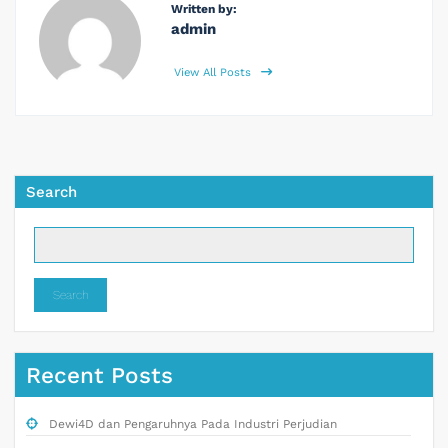
Written by:
admin
View All Posts
Search
Search
Recent Posts
Dewi4D dan Pengaruhnya Pada Industri Perjudian