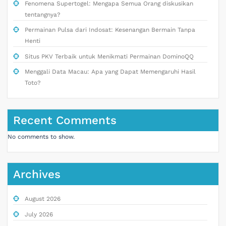
Fenomena Supertogel: Mengapa Semua Orang diskusikan
tentangnya?
Permainan Pulsa dari Indosat: Kesenangan Bermain Tanpa
Henti
Situs PKV Terbaik untuk Menikmati Permainan DominoQQ
Menggali Data Macau: Apa yang Dapat Memengaruhi Hasil
Toto?
Recent Comments
No comments to show.
Archives
August 2026
July 2026