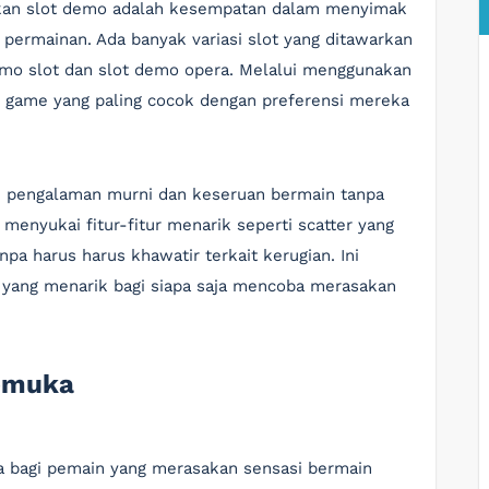
tkan slot demo adalah kesempatan dalam menyimak
 permainan. Ada banyak variasi slot yang ditawarkan
mo slot dan slot demo opera. Melalui menggunakan
 game yang paling cocok dengan preferensi mereka
n pengalaman murni dan keseruan bermain tanpa
enyukai fitur-fitur menarik seperti scatter yang
pa harus harus khawatir terkait kerugian. Ini
n yang menarik bagi siapa saja mencoba merasakan
kemuka
ma bagi pemain yang merasakan sensasi bermain