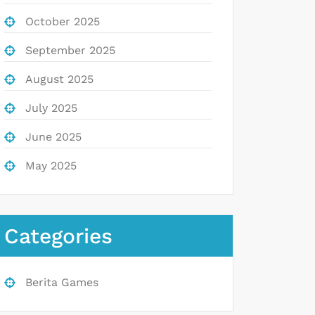
October 2025
September 2025
August 2025
July 2025
June 2025
May 2025
Categories
Berita Games