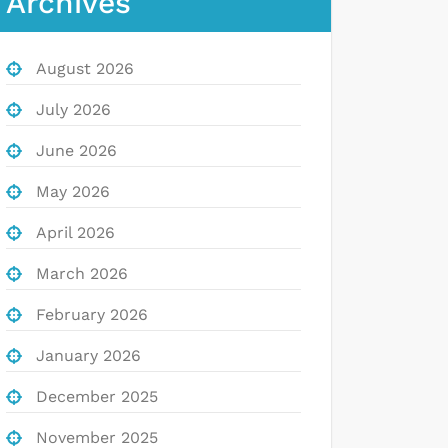
Archives
August 2026
July 2026
June 2026
May 2026
April 2026
March 2026
February 2026
January 2026
December 2025
November 2025