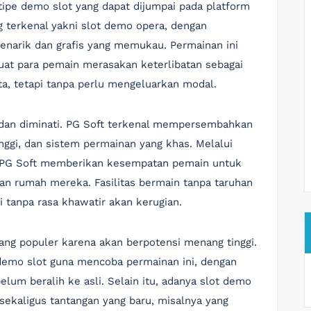
 tipe demo slot yang dapat dijumpai pada platform
ng terkenal yakni slot demo opera, dengan
arik dan grafis yang memukau. Permainan ini
at para pemain merasakan keterlibatan sebagai
a, tetapi tanpa perlu mengeluarkan modal.
a dan diminati. PG Soft terkenal mempersembahkan
inggi, dan sistem permainan yang khas. Melalui
 PG Soft memberikan kesempatan pemain untuk
n rumah mereka. Fasilitas bermain tanpa taruhan
tanpa rasa khawatir akan kerugian.
yang populer karena akan berpotensi menang tinggi.
demo slot guna mencoba permainan ini, dengan
lum beralih ke asli. Selain itu, adanya slot demo
 sekaligus tantangan yang baru, misalnya yang