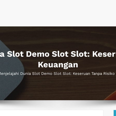
a Slot Demo Slot Slot: Kese
Keuangan
enjelajahi Dunia Slot Demo Slot Slot: Keseruan Tanpa Risik