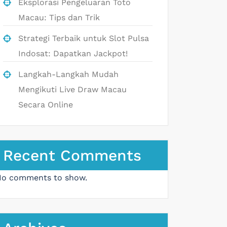
Eksplorasi Pengeluaran Toto
Macau: Tips dan Trik
Strategi Terbaik untuk Slot Pulsa
Indosat: Dapatkan Jackpot!
Langkah-Langkah Mudah
Mengikuti Live Draw Macau
Secara Online
Recent Comments
No comments to show.