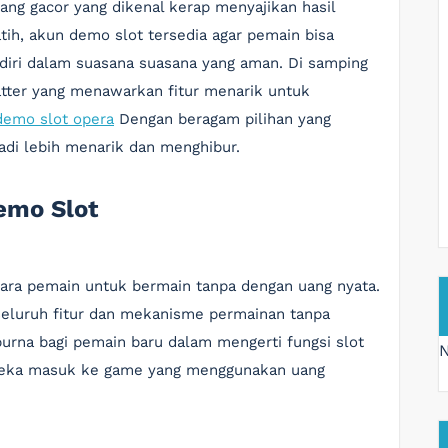
yang gacor yang dikenal kerap menyajikan hasil
latih, akun demo slot tersedia agar pemain bisa
ri dalam suasana suasana yang aman. Di samping
atter yang menawarkan fitur menarik untuk
demo slot opera
Dengan beragam pilihan yang
adi lebih menarik dan menghibur.
emo Slot
para pemain untuk bermain tanpa dengan uang nyata.
eluruh fitur dan mekanisme permainan tanpa
urna bagi pemain baru dalam mengerti fungsi slot
reka masuk ke game yang menggunakan uang