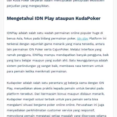
dan Kuda Poker berperan dalam menciptakan penciptaan ekosistem
perjudian yang mengasyikkan.
Mengetahui IDN Play ataupun KudaPoker
IDNPlay adalah salah satu wadah permainan online populer huge di
benua Asia, fokus pada bidang permainan poker.
idn play
Platform ini
terkenal dengan sejumlah game menarik yang mana tersedia, antara
lain permainan IDN Poker serta CajunPoker. Melalui interface yang
ramah pengguna, IDNPlay mampu mendapatkan banyak pengguna, baik
yang baru belajar maupun yang sudah ahli. Satu keunggulannya adalah
sistem perlindungan yg sangat baik, membawa rasa tentram untuk
para pemain ketika menikmati permainan.
Kudapoker adalah salah satu perantara yg bekerja sama dengan IDN
Play, menyediakan akses praktis kepada pemain untuk beraksi pada
platform tersebut. Dari bermacam bonus maupun diskaun menarik,
Kudapoker menjadi solusi terbaik untuk para pemain serta bisa
mengalami situasi bergame poker online online. Perusahaan ini juga
menyediakan perkhidmatan customer service yang responsif,
menyokong pemain mengatasi setiap masalah yang disproses selama