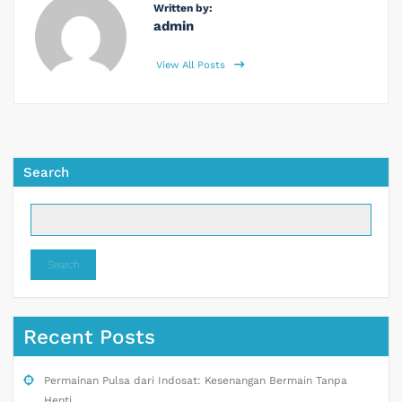
Written by:
admin
View All Posts
Search
Search
Recent Posts
Permainan Pulsa dari Indosat: Kesenangan Bermain Tanpa
Henti