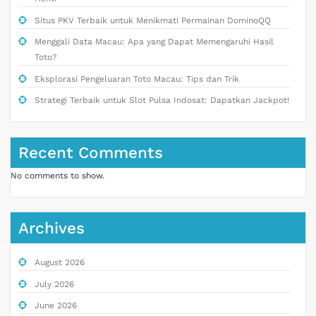
Situs PKV Terbaik untuk Menikmati Permainan DominoQQ
Menggali Data Macau: Apa yang Dapat Memengaruhi Hasil
Toto?
Eksplorasi Pengeluaran Toto Macau: Tips dan Trik
Strategi Terbaik untuk Slot Pulsa Indosat: Dapatkan Jackpot!
Recent Comments
No comments to show.
Archives
August 2026
July 2026
June 2026