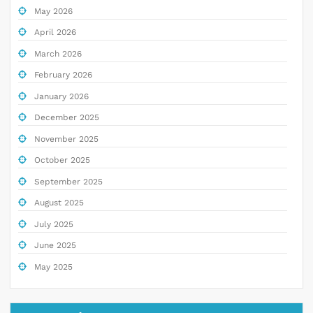
May 2026
April 2026
March 2026
February 2026
January 2026
December 2025
November 2025
October 2025
September 2025
August 2025
July 2025
June 2025
May 2025