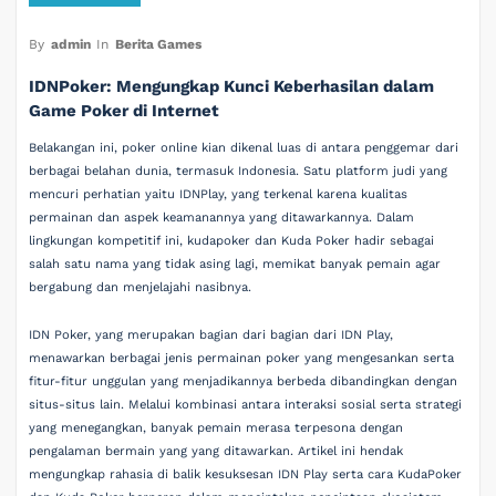
By
admin
In
Berita Games
IDNPoker: Mengungkap Kunci Keberhasilan dalam
Game Poker di Internet
Belakangan ini, poker online kian dikenal luas di antara penggemar dari
berbagai belahan dunia, termasuk Indonesia. Satu platform judi yang
mencuri perhatian yaitu IDNPlay, yang terkenal karena kualitas
permainan dan aspek keamanannya yang ditawarkannya. Dalam
lingkungan kompetitif ini, kudapoker dan Kuda Poker hadir sebagai
salah satu nama yang tidak asing lagi, memikat banyak pemain agar
bergabung dan menjelajahi nasibnya.
IDN Poker, yang merupakan bagian dari bagian dari IDN Play,
menawarkan berbagai jenis permainan poker yang mengesankan serta
fitur-fitur unggulan yang menjadikannya berbeda dibandingkan dengan
situs-situs lain. Melalui kombinasi antara interaksi sosial serta strategi
yang menegangkan, banyak pemain merasa terpesona dengan
pengalaman bermain yang yang ditawarkan. Artikel ini hendak
mengungkap rahasia di balik kesuksesan IDN Play serta cara KudaPoker