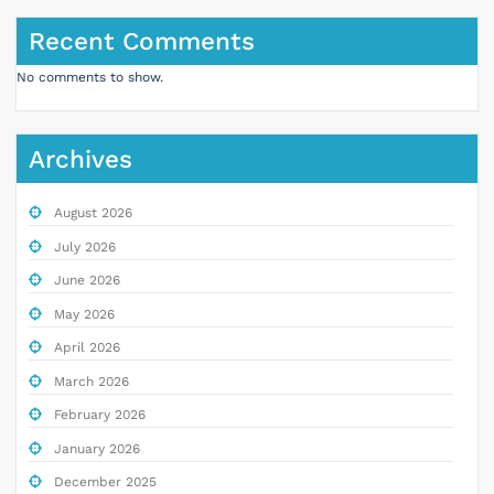
Recent Comments
No comments to show.
Archives
August 2026
July 2026
June 2026
May 2026
April 2026
March 2026
February 2026
January 2026
December 2025