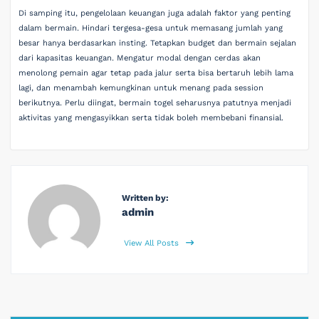
Di samping itu, pengelolaan keuangan juga adalah faktor yang penting
dalam bermain. Hindari tergesa-gesa untuk memasang jumlah yang
besar hanya berdasarkan insting. Tetapkan budget dan bermain sejalan
dari kapasitas keuangan. Mengatur modal dengan cerdas akan
menolong pemain agar tetap pada jalur serta bisa bertaruh lebih lama
lagi, dan menambah kemungkinan untuk menang pada session
berikutnya. Perlu diingat, bermain togel seharusnya patutnya menjadi
aktivitas yang mengasyikkan serta tidak boleh membebani finansial.
Written by:
admin
View All Posts