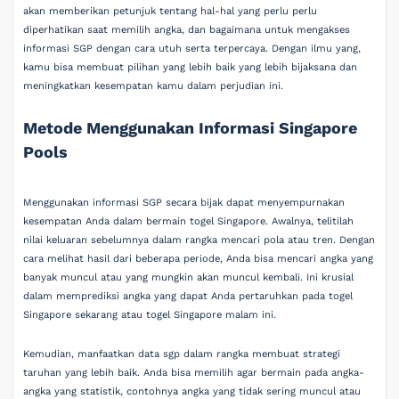
akan memberikan petunjuk tentang hal-hal yang perlu perlu
diperhatikan saat memilih angka, dan bagaimana untuk mengakses
informasi SGP dengan cara utuh serta terpercaya. Dengan ilmu yang,
kamu bisa membuat pilihan yang lebih baik yang lebih bijaksana dan
meningkatkan kesempatan kamu dalam perjudian ini.
Metode Menggunakan Informasi Singapore
Pools
Menggunakan informasi SGP secara bijak dapat menyempurnakan
kesempatan Anda dalam bermain togel Singapore. Awalnya, telitilah
nilai keluaran sebelumnya dalam rangka mencari pola atau tren. Dengan
cara melihat hasil dari beberapa periode, Anda bisa mencari angka yang
banyak muncul atau yang mungkin akan muncul kembali. Ini krusial
dalam memprediksi angka yang dapat Anda pertaruhkan pada togel
Singapore sekarang atau togel Singapore malam ini.
Kemudian, manfaatkan data sgp dalam rangka membuat strategi
taruhan yang lebih baik. Anda bisa memilih agar bermain pada angka-
angka yang statistik, contohnya angka yang tidak sering muncul atau