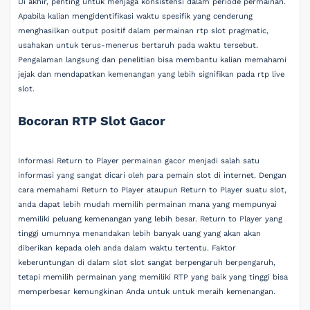
Di akhir, penting untuk menjaga konsistensi dalam periode permainan.
Apabila kalian mengidentifikasi waktu spesifik yang cenderung
menghasilkan output positif dalam permainan rtp slot pragmatic,
usahakan untuk terus-menerus bertaruh pada waktu tersebut.
Pengalaman langsung dan penelitian bisa membantu kalian memahami
jejak dan mendapatkan kemenangan yang lebih signifikan pada rtp live
slot.
Bocoran RTP Slot Gacor
Informasi Return to Player permainan gacor menjadi salah satu
informasi yang sangat dicari oleh para pemain slot di internet. Dengan
cara memahami Return to Player ataupun Return to Player suatu slot,
anda dapat lebih mudah memilih permainan mana yang mempunyai
memiliki peluang kemenangan yang lebih besar. Return to Player yang
tinggi umumnya menandakan lebih banyak uang yang akan akan
diberikan kepada oleh anda dalam waktu tertentu. Faktor
keberuntungan di dalam slot slot sangat berpengaruh berpengaruh,
tetapi memilih permainan yang memiliki RTP yang baik yang tinggi bisa
memperbesar kemungkinan Anda untuk untuk meraih kemenangan.