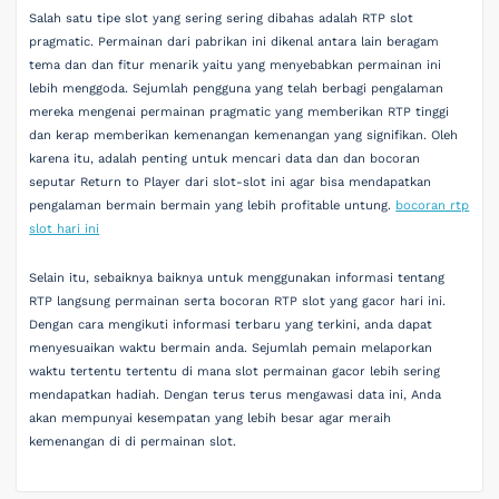
Salah satu tipe slot yang sering sering dibahas adalah RTP slot
pragmatic. Permainan dari pabrikan ini dikenal antara lain beragam
tema dan dan fitur menarik yaitu yang menyebabkan permainan ini
lebih menggoda. Sejumlah pengguna yang telah berbagi pengalaman
mereka mengenai permainan pragmatic yang memberikan RTP tinggi
dan kerap memberikan kemenangan kemenangan yang signifikan. Oleh
karena itu, adalah penting untuk mencari data dan dan bocoran
seputar Return to Player dari slot-slot ini agar bisa mendapatkan
pengalaman bermain bermain yang lebih profitable untung.
bocoran rtp
slot hari ini
Selain itu, sebaiknya baiknya untuk menggunakan informasi tentang
RTP langsung permainan serta bocoran RTP slot yang gacor hari ini.
Dengan cara mengikuti informasi terbaru yang terkini, anda dapat
menyesuaikan waktu bermain anda. Sejumlah pemain melaporkan
waktu tertentu tertentu di mana slot permainan gacor lebih sering
mendapatkan hadiah. Dengan terus terus mengawasi data ini, Anda
akan mempunyai kesempatan yang lebih besar agar meraih
kemenangan di di permainan slot.