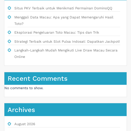
Situs PKV Terbaik untuk Menikmati Permainan DominoQQ
Menggali Data Macau: Apa yang Dapat Memengaruhi Hasil
Toto?
Eksplorasi Pengeluaran Toto Macau: Tips dan Trik
Strategi Terbaik untuk Slot Pulsa Indosat: Dapatkan Jackpot!
Langkah-Langkah Mudah Mengikuti Live Draw Macau Secara
Online
Recent Comments
No comments to show.
Archives
August 2026