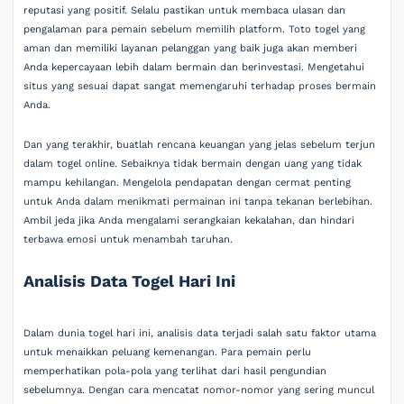
reputasi yang positif. Selalu pastikan untuk membaca ulasan dan
pengalaman para pemain sebelum memilih platform. Toto togel yang
aman dan memiliki layanan pelanggan yang baik juga akan memberi
Anda kepercayaan lebih dalam bermain dan berinvestasi. Mengetahui
situs yang sesuai dapat sangat memengaruhi terhadap proses bermain
Anda.
Dan yang terakhir, buatlah rencana keuangan yang jelas sebelum terjun
dalam togel online. Sebaiknya tidak bermain dengan uang yang tidak
mampu kehilangan. Mengelola pendapatan dengan cermat penting
untuk Anda dalam menikmati permainan ini tanpa tekanan berlebihan.
Ambil jeda jika Anda mengalami serangkaian kekalahan, dan hindari
terbawa emosi untuk menambah taruhan.
Analisis Data Togel Hari Ini
Dalam dunia togel hari ini, analisis data terjadi salah satu faktor utama
untuk menaikkan peluang kemenangan. Para pemain perlu
memperhatikan pola-pola yang terlihat dari hasil pengundian
sebelumnya. Dengan cara mencatat nomor-nomor yang sering muncul