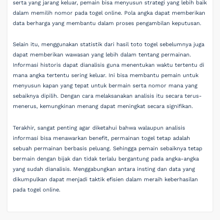
serta yang jarang keluar, pemain bisa menyusun strategi yang lebih baik
dalam memilih nomor pada togel online. Pola angka dapat memberikan
data berharga yang membantu dalam proses pengambilan keputusan.
Selain itu, menggunakan statistik dari hasil toto togel sebelumnya juga
dapat memberikan wawasan yang lebih dalam tentang permainan.
Informasi historis dapat dianalisis guna menentukan waktu tertentu di
mana angka tertentu sering keluar. Ini bisa membantu pemain untuk
menyusun kapan yang tepat untuk bermain serta nomor mana yang
sebaiknya dipilih. Dengan cara melaksanakan analisis itu secara terus-
menerus, kemungkinan menang dapat meningkat secara signifikan.
Terakhir, sangat penting agar diketahui bahwa walaupun analisis
informasi bisa menawarkan benefit, permainan togel tetap adalah
sebuah permainan berbasis peluang. Sehingga pemain sebaiknya tetap
bermain dengan bijak dan tidak terlalu bergantung pada angka-angka
yang sudah dianalisis. Menggabungkan antara insting dan data yang
dikumpulkan dapat menjadi taktik efisien dalam meraih keberhasilan
pada togel online.