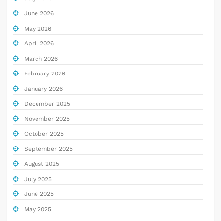
June 2026
May 2026
April 2026
March 2026
February 2026
January 2026
December 2025
November 2025
October 2025
September 2025
August 2025
July 2025
June 2025
May 2025