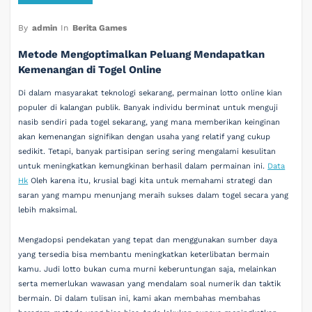
By
admin
In
Berita Games
Metode Mengoptimalkan Peluang Mendapatkan
Kemenangan di Togel Online
Di dalam masyarakat teknologi sekarang, permainan lotto online kian
populer di kalangan publik. Banyak individu berminat untuk menguji
nasib sendiri pada togel sekarang, yang mana memberikan keinginan
akan kemenangan signifikan dengan usaha yang relatif yang cukup
sedikit. Tetapi, banyak partisipan sering sering mengalami kesulitan
untuk meningkatkan kemungkinan berhasil dalam permainan ini.
Data
Hk
Oleh karena itu, krusial bagi kita untuk memahami strategi dan
saran yang mampu menunjang meraih sukses dalam togel secara yang
lebih maksimal.
Mengadopsi pendekatan yang tepat dan menggunakan sumber daya
yang tersedia bisa membantu meningkatkan keterlibatan bermain
kamu. Judi lotto bukan cuma murni keberuntungan saja, melainkan
serta memerlukan wawasan yang mendalam soal numerik dan taktik
bermain. Di dalam tulisan ini, kami akan membahas membahas