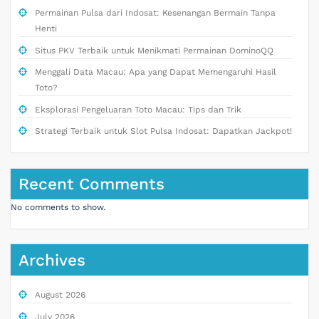
Permainan Pulsa dari Indosat: Kesenangan Bermain Tanpa
Henti
Situs PKV Terbaik untuk Menikmati Permainan DominoQQ
Menggali Data Macau: Apa yang Dapat Memengaruhi Hasil
Toto?
Eksplorasi Pengeluaran Toto Macau: Tips dan Trik
Strategi Terbaik untuk Slot Pulsa Indosat: Dapatkan Jackpot!
Recent Comments
No comments to show.
Archives
August 2026
July 2026