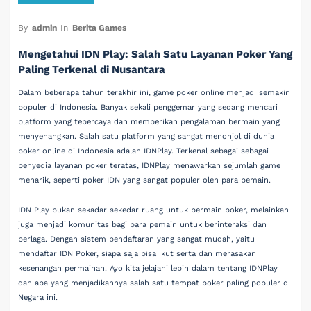
By
admin
In
Berita Games
Mengetahui IDN Play: Salah Satu Layanan Poker Yang
Paling Terkenal di Nusantara
Dalam beberapa tahun terakhir ini, game poker online menjadi semakin
populer di Indonesia. Banyak sekali penggemar yang sedang mencari
platform yang tepercaya dan memberikan pengalaman bermain yang
menyenangkan. Salah satu platform yang sangat menonjol di dunia
poker online di Indonesia adalah IDNPlay. Terkenal sebagai sebagai
penyedia layanan poker teratas, IDNPlay menawarkan sejumlah game
menarik, seperti poker IDN yang sangat populer oleh para pemain.
IDN Play bukan sekadar sekedar ruang untuk bermain poker, melainkan
juga menjadi komunitas bagi para pemain untuk berinteraksi dan
berlaga. Dengan sistem pendaftaran yang sangat mudah, yaitu
mendaftar IDN Poker, siapa saja bisa ikut serta dan merasakan
kesenangan permainan. Ayo kita jelajahi lebih dalam tentang IDNPlay
dan apa yang menjadikannya salah satu tempat poker paling populer di
Negara ini.