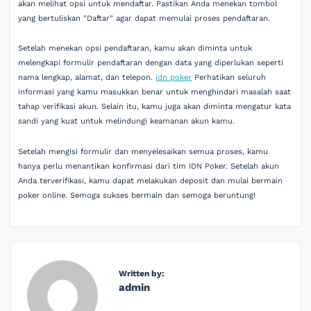
akan melihat opsi untuk mendaftar. Pastikan Anda menekan tombol
yang bertuliskan "Daftar" agar dapat memulai proses pendaftaran.
Setelah menekan opsi pendaftaran, kamu akan diminta untuk
melengkapi formulir pendaftaran dengan data yang diperlukan seperti
nama lengkap, alamat, dan telepon.
idn poker
Perhatikan seluruh
informasi yang kamu masukkan benar untuk menghindari masalah saat
tahap verifikasi akun. Selain itu, kamu juga akan diminta mengatur kata
sandi yang kuat untuk melindungi keamanan akun kamu.
Setelah mengisi formulir dan menyelesaikan semua proses, kamu
hanya perlu menantikan konfirmasi dari tim IDN Poker. Setelah akun
Anda terverifikasi, kamu dapat melakukan deposit dan mulai bermain
poker online. Semoga sukses bermain dan semoga beruntung!
Written by:
admin