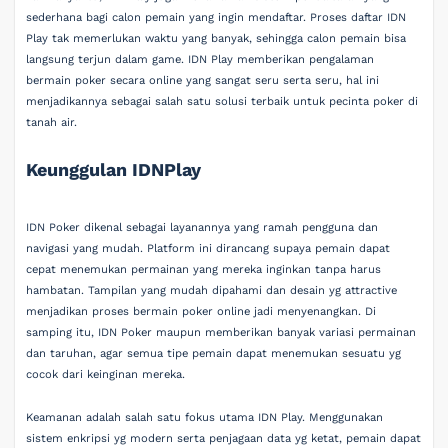
sederhana bagi calon pemain yang ingin mendaftar. Proses daftar IDN
Play tak memerlukan waktu yang banyak, sehingga calon pemain bisa
langsung terjun dalam game. IDN Play memberikan pengalaman
bermain poker secara online yang sangat seru serta seru, hal ini
menjadikannya sebagai salah satu solusi terbaik untuk pecinta poker di
tanah air.
Keunggulan IDNPlay
IDN Poker dikenal sebagai layanannya yang ramah pengguna dan
navigasi yang mudah. Platform ini dirancang supaya pemain dapat
cepat menemukan permainan yang mereka inginkan tanpa harus
hambatan. Tampilan yang mudah dipahami dan desain yg attractive
menjadikan proses bermain poker online jadi menyenangkan. Di
samping itu, IDN Poker maupun memberikan banyak variasi permainan
dan taruhan, agar semua tipe pemain dapat menemukan sesuatu yg
cocok dari keinginan mereka.
Keamanan adalah salah satu fokus utama IDN Play. Menggunakan
sistem enkripsi yg modern serta penjagaan data yg ketat, pemain dapat