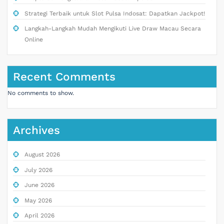
Strategi Terbaik untuk Slot Pulsa Indosat: Dapatkan Jackpot!
Langkah-Langkah Mudah Mengikuti Live Draw Macau Secara
Online
Recent Comments
No comments to show.
Archives
August 2026
July 2026
June 2026
May 2026
April 2026