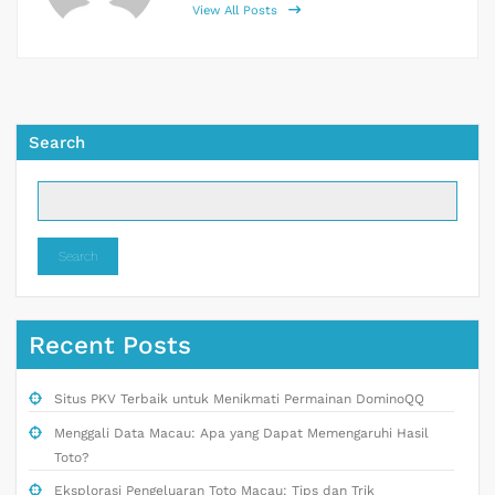
View All Posts
Search
Search
Recent Posts
Situs PKV Terbaik untuk Menikmati Permainan DominoQQ
Menggali Data Macau: Apa yang Dapat Memengaruhi Hasil
Toto?
Eksplorasi Pengeluaran Toto Macau: Tips dan Trik