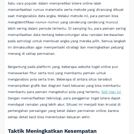
Satu cara populer dalam memprediksi lotere online ialah
memanfaatkan rumus matematis serta metode yang dirancang dibuat
saat menganalisis data angka. Melalui metode ini, para pemain bisa
mengidentifikasi nomor-nomor yang cenderung cenderung muncul
lebih sering dalam periode tertentu. Di samping itu, para pemain sering
memanfaatkan data tentang keberuntungan atau ramalan berdasarkan
pada astrologi untuk membuat angka yang mereka pilih. Semua langkah
ini dimaksudkan agar memperbaiki strategi dan meningkatkan peluang
menang di setiap permainan.
Bergantung pada platform yang, beberapa website togel online pun
menawarkan fitur serta tool yang membantu pemain untuk
menganalisis pola serta tren. Beberapa di antara situs tersebut
menampilkan grafik dan diagram hasil keluaran yang bisa membantu
membantu para pemain mengetahui pola yang tertentu.
SGP Hari Ini
Dengan memanfaatkan teknologi, para penggemar togel lotere dapat
mendapat ramalan yang lebih akur. Situasi ini menjadi kian krusial di
pertengahan persaingan yang ketat dalam permainan online, karena
setiap detail kecil bisa menentukan keluaran akhir.
Taktik Meningkatkan Kesempatan