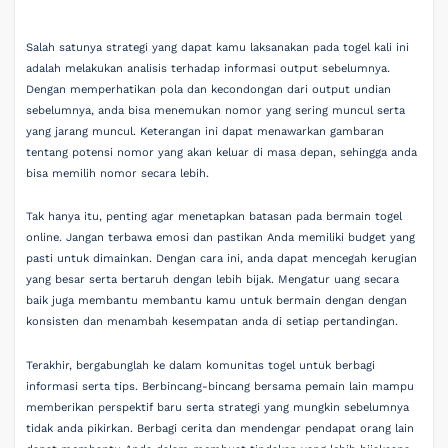
Salah satunya strategi yang dapat kamu laksanakan pada togel kali ini
adalah melakukan analisis terhadap informasi output sebelumnya.
Dengan memperhatikan pola dan kecondongan dari output undian
sebelumnya, anda bisa menemukan nomor yang sering muncul serta
yang jarang muncul. Keterangan ini dapat menawarkan gambaran
tentang potensi nomor yang akan keluar di masa depan, sehingga anda
bisa memilih nomor secara lebih.
Tak hanya itu, penting agar menetapkan batasan pada bermain togel
online. Jangan terbawa emosi dan pastikan Anda memiliki budget yang
pasti untuk dimainkan. Dengan cara ini, anda dapat mencegah kerugian
yang besar serta bertaruh dengan lebih bijak. Mengatur uang secara
baik juga membantu membantu kamu untuk bermain dengan dengan
konsisten dan menambah kesempatan anda di setiap pertandingan.
Terakhir, bergabunglah ke dalam komunitas togel untuk berbagi
informasi serta tips. Berbincang-bincang bersama pemain lain mampu
memberikan perspektif baru serta strategi yang mungkin sebelumnya
tidak anda pikirkan. Berbagi cerita dan mendengar pendapat orang lain