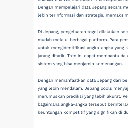
Dengan mempelajari data Jepang secara m
lebih terinformasi dan strategis, memaks
Di Jepang, pengeluaran togel dilakukan sec
mudah melalui berbagai platform. Para pem
untuk mengidentifikasi angka-angka yang s
jarang ditarik. Tren ini dapat membantu d
sistem yang bisa menjamin kemenangan.
Dengan memanfaatkan data Jepang dari berb
yang lebih mendalam. Jepang pools menyaj
merumuskan prediksi yang lebih akurat. P
bagaimana angka-angka tersebut berinter
keuntungan kompetitif yang signifikan di du