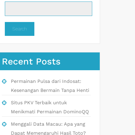
Search
Recent Posts
Permainan Pulsa dari Indosat:
Kesenangan Bermain Tanpa Henti
Situs PKV Terbaik untuk
Menikmati Permainan DominoQQ
Menggali Data Macau: Apa yang
Dapat Memengaruhi Hasil Toto?