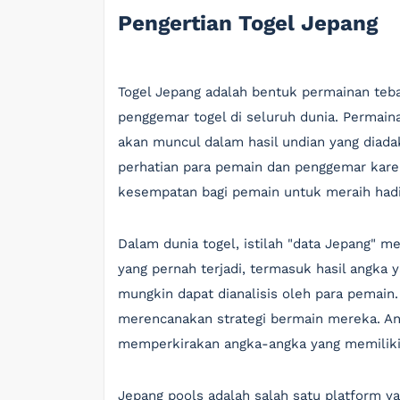
Pengertian Togel Jepang
Togel Jepang adalah bentuk permainan teba
penggemar togel di seluruh dunia. Permain
akan muncul dalam hasil undian yang diadak
perhatian para pemain dan penggemar karen
kesempatan bagi pemain untuk meraih hadi
Dalam dunia togel, istilah "data Jepang" m
yang pernah terjadi, termasuk hasil angka y
mungkin dapat dianalisis oleh para pemain.
merencanakan strategi bermain mereka. A
memperkirakan angka-angka yang memiliki 
Jepang pools adalah salah satu platform y