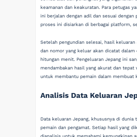
keamanan dan keakuratan. Para petugas y
ini berjalan dengan adil dan sesuai dengan p
proses ini disiarkan di berbagai platform, 
Setelah pengundian selesai, hasil keluara
dan nomor yang keluar akan dicatat dalam 
hitungan menit. Pengeluaran Jepang ini san
mendambakan hasil yang akurat dan tepat w
untuk membantu pemain dalam membuat k
Analisis Data Keluaran Je
Data keluaran Jepang, khususnya di dunia
pemain dan pengamat. Setiap hasil yang di
dianalisis untuk memahami kemungkinan an