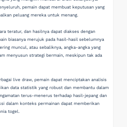
enyeluruh, pemain dapat membuat keputusan yang
imalkan peluang mereka untuk menang.
ara teratur, dan hasilnya dapat diakses dengan
ain biasanya merujuk pada hasil-hasil sebelumnya
ering muncul, atau sebaliknya, angka-angka yang
alam menyusun strategi bermain, meskipun tak ada
agai live draw, pemain dapat menciptakan analisis
ikan data statistik yang robust dan membantu dalam
engamatan terus-menerus terhadap hasil-jepang dan
aksi dalam konteks permainan dapat memberikan
nia togel.