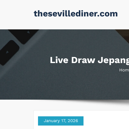
Skip
thesevillediner.com
to
content
Live Draw Jepang
Hom
January 17, 2026