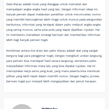
Data Macau adalah tools yang dianggap untuk mencatat dan
mempelajari angka-angka hasil yang lalu. Dengan informasi rekap ini,
banyak pemain dapat melakukan penelitian untuk merumuskan nomor
yang memiliki kemungkinan lebih tinggi untuk muncul pada pengundian
berikutnya. Informasi yang terdapat dalam paito meliputi angka-angka
yang sering muncul, serta pola-pola yang dapat dijadikan rujukan. Hal
ini membantu menaikkan strategi bermain dan memberikan informasi
lebih bagi banyak pemain togel.
Kombinasi antara live draw dan paito Macau adalah alat yang sangat
berguna bagi para penggemar togel. Dengan mengikuti undian langsung,
para pemain bisa mendapat hasil secara langsung, sementara paito
menyediakan informasi masa lalu yang bisa dipakai rujukan. Hal ini
menciptakan kerja sama yang kuat, yang mana peserta bisa membuat
pilihan yang lebih tepat dalam memilih nomor. Dengan begitu, proses
bermain togel pun menjadi lebih mengasyikkan dan penuh harapan.
Written by: