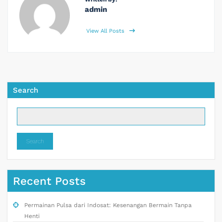
admin
View All Posts
Search
Search
Recent Posts
Permainan Pulsa dari Indosat: Kesenangan Bermain Tanpa
Henti