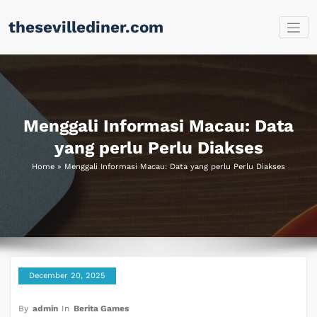
Skip
thesevillediner.com
to
content
Menggali Informasi Macau: Data
yang perlu Perlu Diakses
Home
»
Menggali Informasi Macau: Data yang perlu Perlu Diakses
December 20, 2025
By
admin
In
Berita Games