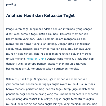
penting.
Analisis Hasil dan Keluaran Togel
Pengeluaran togel Singapore adalah sebuah informasi yang sangat
dicari oleh pemain togel. Setiap kali hasil keluaran memberikan
kesempatan yang baru untuk pemain dalam menganalisa dan
memprediksi nomor yang akan datang. Dengan data pengeluaran
sebelumnya, pemain bisa memperhatikan pola atau kendala yang
mungkin saja terjadi, dan ini dapat meningkatkan peluang mereka
untuk menang.
Keluaran China
Dengan cara mengikuti keluaran sgp
dengan rutin, beberapa pemain dapat menghimpun data yang
bermanfaat untuk merancang taktik permainan mereka.
Selain itu, hasil togel Singapore juga memberikan memberikan
gambaran soal seberapa seringnya angka nyata muncul. Hal ini tidak
hanya menarik perhatian bagi pecinta togel, tetapi juga adalah topik
penelitian bagi beberapa orang yang mau memahami secara mendetail
soal peluang dan statistik. Misalnya, angka-angka tertentu mungkin
muncul lebih sering daripada angka lainnya, yang menjadi indikasi bagi