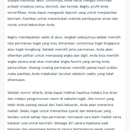
supaya membuat akun. Umumnya, Anda harus mengisi informasi
pribadi misalnya nama, domisili, dan kontak. Begitu profil Anda
terverifikasi, Anda dapat mengawali deposit uang untuk menjalankan
bermain. Pastikan untuk menentukan metode pembayaran aman dan
cocok untuk kebutuhan Anda.
Begitu mendapatkan saldo di akun, langkah selanjutnya adalah memilih
tipe permainan togel yang mau dimainkan, contohnya togel Singapore
atau togel Hongkong. Setelah memilih jenis permainan, Anda akan
diberikan pilihan untuk memasang angka dan digit. Anda bisa memilih
angka secara acak atau memakai angka favorit yang sering Anda
pertaruhkan. Masing-masing permainan memiliki jadwal hasil undian,
maka pastikan Anda melakukan taruhan sebelum waktu yang telah
ditentukan.
Setelah nomor ditarik, Anda dapat melihat hasilnya melalui live draw
dan melalui pengumuman resmi di website togel. Jika nomor yang
telah Anda pasang sesuai dari hasil keluaran, Anda akan menerima
hadiah. Selalu ingat untuk memeriksa syarat dan ketentuan yang
berlaku untuk setiap tipe permainan, termasuk cara klaim hadiah serta
batasan usia untuk bermain. Menjaga diri secara bijaksana saat
bermain dan senantiasa bertaruh secara bertanggung jawab sangat