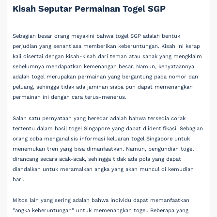
Kisah Seputar Permainan Togel SGP
Sebagian besar orang meyakini bahwa togel SGP adalah bentuk
perjudian yang senantiasa memberikan keberuntungan. Kisah ini kerap
kali disertai dengan kisah-kisah dari teman atau sanak yang mengklaim
sebelumnya mendapatkan kemenangan besar. Namun, kenyataannya
adalah togel merupakan permainan yang bergantung pada nomor dan
peluang, sehingga tidak ada jaminan siapa pun dapat memenangkan
permainan ini dengan cara terus-menerus.
Salah satu pernyataan yang beredar adalah bahwa tersedia corak
tertentu dalam hasil togel Singapore yang dapat diidentifikasi. Sebagian
orang coba menganalisis informasi keluaran togel Singapore untuk
menemukan tren yang bisa dimanfaatkan. Namun, pengundian togel
dirancang secara acak-acak, sehingga tidak ada pola yang dapat
diandalkan untuk meramalkan angka yang akan muncul di kemudian
hari.
Mitos lain yang sering adalah bahwa individu dapat memanfaatkan
"angka keberuntungan" untuk memenangkan togel. Beberapa yang