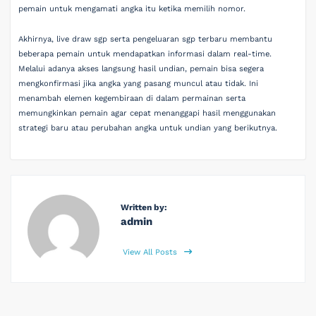
pemain untuk mengamati angka itu ketika memilih nomor.
Akhirnya, live draw sgp serta pengeluaran sgp terbaru membantu
beberapa pemain untuk mendapatkan informasi dalam real-time.
Melalui adanya akses langsung hasil undian, pemain bisa segera
mengkonfirmasi jika angka yang pasang muncul atau tidak. Ini
menambah elemen kegembiraan di dalam permainan serta
memungkinkan pemain agar cepat menanggapi hasil menggunakan
strategi baru atau perubahan angka untuk undian yang berikutnya.
Written by:
admin
View All Posts