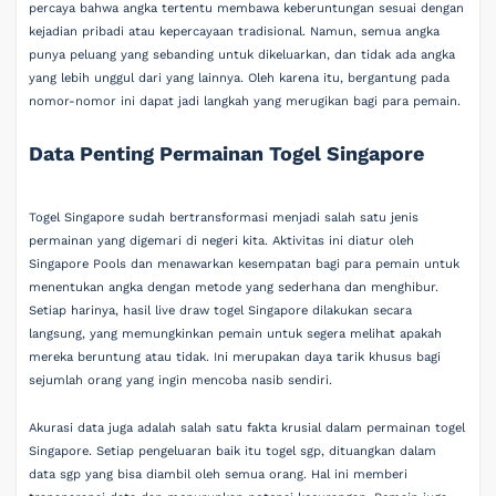
percaya bahwa angka tertentu membawa keberuntungan sesuai dengan
kejadian pribadi atau kepercayaan tradisional. Namun, semua angka
punya peluang yang sebanding untuk dikeluarkan, dan tidak ada angka
yang lebih unggul dari yang lainnya. Oleh karena itu, bergantung pada
nomor-nomor ini dapat jadi langkah yang merugikan bagi para pemain.
Data Penting Permainan Togel Singapore
Togel Singapore sudah bertransformasi menjadi salah satu jenis
permainan yang digemari di negeri kita. Aktivitas ini diatur oleh
Singapore Pools dan menawarkan kesempatan bagi para pemain untuk
menentukan angka dengan metode yang sederhana dan menghibur.
Setiap harinya, hasil live draw togel Singapore dilakukan secara
langsung, yang memungkinkan pemain untuk segera melihat apakah
mereka beruntung atau tidak. Ini merupakan daya tarik khusus bagi
sejumlah orang yang ingin mencoba nasib sendiri.
Akurasi data juga adalah salah satu fakta krusial dalam permainan togel
Singapore. Setiap pengeluaran baik itu togel sgp, dituangkan dalam
data sgp yang bisa diambil oleh semua orang. Hal ini memberi