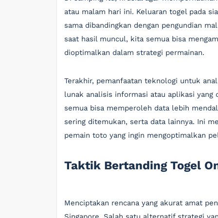
atau malam hari ini. Keluaran togel pada 
sama dibandingkan dengan pengundian mal
saat hasil muncul, kita semua bisa mengam
dioptimalkan dalam strategi permainan.
Terakhir, pemanfaatan teknologi untuk ana
lunak analisis informasi atau aplikasi yang
semua bisa memperoleh data lebih mendal
sering ditemukan, serta data lainnya. Ini m
pemain toto yang ingin mengoptimalkan pe
Taktik Bertanding Togel O
Menciptakan rencana yang akurat amat penti
Singapore. Salah satu alternatif strategi 