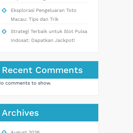
Eksplorasi Pengeluaran Toto
Macau: Tips dan Trik
Strategi Terbaik untuk Slot Pulsa
Indosat: Dapatkan Jackpot!
Recent Comments
No comments to show.
Archives
August 2026