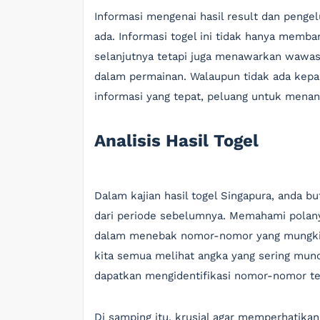
Informasi mengenai hasil result dan pengel
ada. Informasi togel ini tidak hanya memb
selanjutnya tetapi juga menawarkan wawas
dalam permainan. Walaupun tidak ada kep
informasi yang tepat, peluang untuk mena
Analisis Hasil Togel
Dalam kajian hasil togel Singapura, anda 
dari periode sebelumnya. Memahami polany
dalam menebak nomor-nomor yang mungkin 
kita semua melihat angka yang sering muncu
dapatkan mengidentifikasi nomor-nomor ter
Di samping itu, krusial agar memperhatikan 