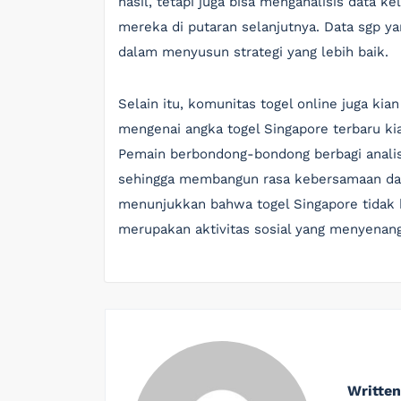
hasil, tetapi juga bisa menganalisis data 
mereka di putaran selanjutnya. Data sgp y
dalam menyusun strategi yang lebih baik.
Selain itu, komunitas togel online juga ki
mengenai angka togel Singapore terbaru kia
Pemain berbondong-bondong berbagi analis
sehingga membangun rasa kebersamaan dan
menunjukkan bahwa togel Singapore tidak 
merupakan aktivitas sosial yang menyenan
Written