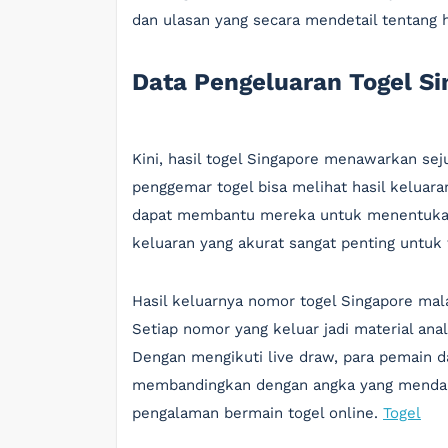
dan ulasan yang secara mendetail tentang h
Data Pengeluaran Togel Si
Kini, hasil togel Singapore menawarkan sej
penggemar togel bisa melihat hasil keluar
dapat membantu mereka untuk menentukan 
keluaran yang akurat sangat penting untuk 
Hasil keluarnya nomor togel Singapore mal
Setiap nomor yang keluar jadi material ana
Dengan mengikuti live draw, para pemain d
membandingkan dengan angka yang mendapatk
pengalaman bermain togel online.
Togel