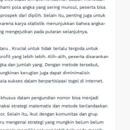
hami pola angka yang sering muncul, peserta bisa
ospek dari dipilih. Selain itu, penting juga untuk
karena karya statistik menunjukkan bahwa angka-
ang mengejutkan pada putaran selanjutnya.
aru . Krucial untuk tidak terlalu tergoda untuk
it yang lebih lebih. Alih-alih, peserta disarankan
gka dan jumlah yang. Dengan metode tersebut,
ngkinan kerugian juga dapat diminimalisir.
a sukses dalam berpartisipasi togel di internet.
 khusus dalam pengundian nomor bisa menjadi
makai strategi matematis dan metode berlandaskan
. Selain itu, ikut dengan komunitas dan grup
aru mengenai strategi yang mungkin belum belum