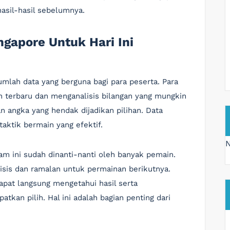
asil-hasil sebelumnya.
ngapore Untuk Hari Ini
umlah data yang berguna bagi para peserta. Para
an terbaru dan menganalisis bilangan yang mungkin
angka yang hendak dijadikan pilihan. Data
taktik bermain yang efektif.
am ini sudah dinanti-nanti oleh banyak pemain.
lisis dan ramalan untuk permainan berikutnya.
apat langsung mengetahui hasil serta
an pilih. Hal ini adalah bagian penting dari