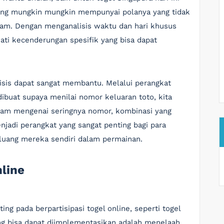
siang mungkin mungkin mempunyai polanya yang tidak
am. Dengan menganalisis waktu dan hari khusus
ati kecenderungan spesifik yang bisa dapat
lisis dapat sangat membantu. Melalui perangkat
 dibuat supaya menilai nomor keluaran toto, kita
am mengenai seringnya nomor, kombinasi yang
enjadi perangkat yang sangat penting bagi para
luang mereka sendiri dalam permainan.
nline
ng pada berpartisipasi togel online, seperti togel
yang bisa dapat diimplementasikan adalah menelaah