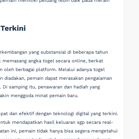
 pemain memiliki peluang lebih baik pada meraih
Terkini
erkembangan yang substansial di beberapa tahun
uk memasang angka togel secara online, berkat
oleh berbagai platform. Melalui adanya togel
tin diadakan, pemain dapat merasakan pengalaman
n. Di samping itu, penawaran dan hadiah yang
emakin menggoda minat pemain baru.
pat dan efektif dengan teknologi digital yang terkini.
ntuk mendapatkan hasil keluaran sgp secara real-
tan ini, pemain tidak hanya bisa segera mengetahui