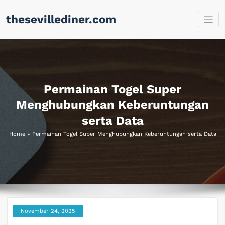
Skip
thesevillediner.com
to
content
Permainan Togel Super
Menghubungkan Keberuntungan
serta Data
Home
»
Permainan Togel Super Menghubungkan Keberuntungan serta Data
November 24, 2025