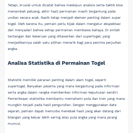
Tetapi, krusial untuk dicatat bahwa meskipun analisis serta taktik bisa
menambah peluang, akhir hasil permainan masih tergantung pada
undian secara acak. Nasib tetap menjadi elemen penting dalam super
togel. Oleh karena itu, pemain perlu bijak dalam mengatur ekspektasi
dan menyadari bahwa setiap permainan membawa bahaya. Di sinilah
tantangan dan keseruan yang ditawarkan dari supertogel, yang
menjadikannya salah satu pilihan menarik bagi para pecinta perjudian
angka.
Analisa Statistika di Permainan Togel
Statistik memiliki peranan penting dalam alam togel, seperti
supertogel. Banyakan peserta yang mana bergantung pada informasi
serta angka dalam rangka memberikan informasi keputusan sendiri.
Pemeriksaan statistika membantu memahami pola dan tren yang mana
mungkin terjadi pada hasil pengundian. Dengan menggunakan data
sejarah, pemain dapat mencoba menebak hasil yang akan datang dari
bilangan yang keluar lebih sering atau pula angka yang mana jarang
muncul.