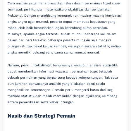
Cara analisis yang mana biasa digunakan dalam permainan togel super
termasuk perhitungan matematika probabilitas dan pengamatan
frekuensi. Dengan menghitung kemungkinan masing-masing kombinasi
angka angka agar muncul, peserta dapat membuat keputusan yang
mana lebih baik berdasarkan logika ketimbang cuma perasaan.
Misalnya, apabila angka tertentu sudah muncul beberapa kali dalam
dalam hari hari terakhir, beberapa peserta mungkin saja mengira
bilangan itu tak bakal keluar kembali, walaupun secara statistik, setiap
angka memiliki peluang yang sama sama muncul muncul.
Namun, perlu untuk diingat bahwasanya walaupun analisis statistika
dapat memberikan informasi wawasan, permainan togel tetaplah
sebuah permainan yang bergantung kepada keberuntungan. Tak satu
pun jaminan bahwasanya analisis yang dilakukan bakal selalu
menghasilkan kemenangan. Pemain perlu mengerti batas dari segi
metode statistik dan masih memainkan dengan bijaksana, seimbang
antara pemeriksaan serta keberuntungan.
Nasib dan Strategi Pemain