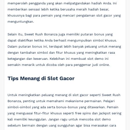
memperoleh pengganda yang akan melipatgandakan hadiah Anda. Ini
memberikan sensasi lebih ketika berusaha meraih hadiah besar,
khususnya bagi para pemain yang mencari pengalaman slot gacor yang
menguntungkan.
Selain itu, Sweet Rush Bonanza juga memiliki putaran bonus yang
dapat diaktifkan ketika Anda berhasil mengumpulkan simbol khusus.
Dalam putaran bonus ini, terdapat lebih banyak peluang untuk menang
dengan tambahan simbol dan fitur khusus yang meningkatkan rasa
ketegangan dan keseruan. Kelebihan ini membuat slot demo ini
semakin menarik untuk dicoba oleh para penggemar judi online.
Tips Menang di Slot Gacor
Untuk meningkatkan peluang menang di slot gacor seperti Sweet Rush
Bonanza, penting untuk memahami mekanisme permainan. Pelajari
simbol-simbol yang ada serta bonus-bonus yang ditawarkan. Pemain
yang menguasai fitur-fitur khusus seperti free spins dan jackpot sering
kali memiliki keunggulan. Jangan ragu untuk mencoba slot demo
sebelum bermain dengan uang sungguhan agar bisa merasakan cara