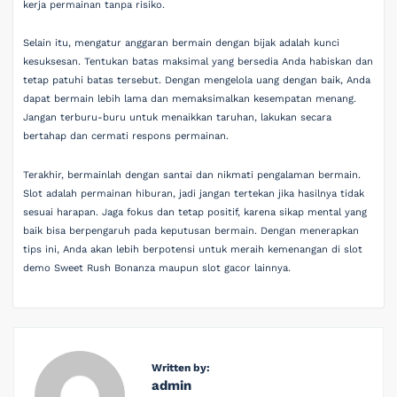
kerja permainan tanpa risiko.
Selain itu, mengatur anggaran bermain dengan bijak adalah kunci
kesuksesan. Tentukan batas maksimal yang bersedia Anda habiskan dan
tetap patuhi batas tersebut. Dengan mengelola uang dengan baik, Anda
dapat bermain lebih lama dan memaksimalkan kesempatan menang.
Jangan terburu-buru untuk menaikkan taruhan, lakukan secara
bertahap dan cermati respons permainan.
Terakhir, bermainlah dengan santai dan nikmati pengalaman bermain.
Slot adalah permainan hiburan, jadi jangan tertekan jika hasilnya tidak
sesuai harapan. Jaga fokus dan tetap positif, karena sikap mental yang
baik bisa berpengaruh pada keputusan bermain. Dengan menerapkan
tips ini, Anda akan lebih berpotensi untuk meraih kemenangan di slot
demo Sweet Rush Bonanza maupun slot gacor lainnya.
Written by:
admin