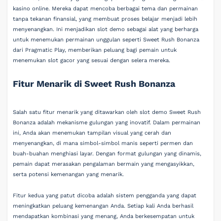
kasino online. Mereka dapat mencoba berbagai tema dan permainan
tanpa tekanan finansial, yang membuat proses belajar menjadi lebih
menyenangkan. Ini menjadikan slot demo sebagai alat yang berharga
untuk menemukan permainan unggulan seperti Sweet Rush Bonanza
dari Pragmatic Play, memberikan peluang bagi pemain untuk
menemukan slot gacor yang sesuai dengan selera mereka.
Fitur Menarik di Sweet Rush Bonanza
Salah satu fitur menarik yang ditawarkan oleh slot demo Sweet Rush
Bonanza adalah mekanisme gulungan yang inovatif. Dalam permainan
ini, Anda akan menemukan tampilan visual yang cerah dan
menyenangkan, di mana simbol-simbol manis seperti permen dan
buah-buahan menghiasi layar. Dengan format gulungan yang dinamis,
pemain dapat merasakan pengalaman bermain yang mengasyikkan,
serta potensi kemenangan yang menarik.
Fitur kedua yang patut dicoba adalah sistem pengganda yang dapat
meningkatkan peluang kemenangan Anda. Setiap kali Anda berhasil
mendapatkan kombinasi yang menang, Anda berkesempatan untuk