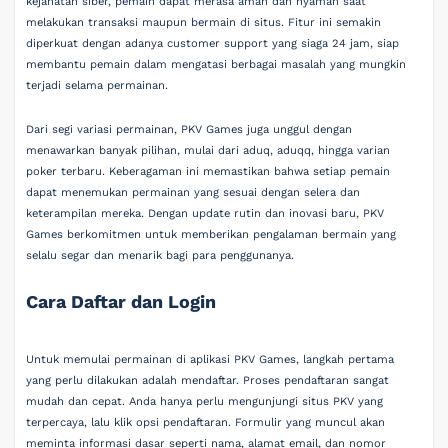
kejahatan siber, pemain dapat merasa aman dan nyaman saat
melakukan transaksi maupun bermain di situs. Fitur ini semakin
diperkuat dengan adanya customer support yang siaga 24 jam, siap
membantu pemain dalam mengatasi berbagai masalah yang mungkin
terjadi selama permainan.
Dari segi variasi permainan, PKV Games juga unggul dengan
menawarkan banyak pilihan, mulai dari aduq, aduqq, hingga varian
poker terbaru. Keberagaman ini memastikan bahwa setiap pemain
dapat menemukan permainan yang sesuai dengan selera dan
keterampilan mereka. Dengan update rutin dan inovasi baru, PKV
Games berkomitmen untuk memberikan pengalaman bermain yang
selalu segar dan menarik bagi para penggunanya.
Cara Daftar dan Login
Untuk memulai permainan di aplikasi PKV Games, langkah pertama
yang perlu dilakukan adalah mendaftar. Proses pendaftaran sangat
mudah dan cepat. Anda hanya perlu mengunjungi situs PKV yang
terpercaya, lalu klik opsi pendaftaran. Formulir yang muncul akan
meminta informasi dasar seperti nama, alamat email, dan nomor