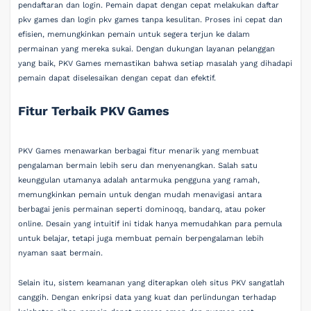
pendaftaran dan login. Pemain dapat dengan cepat melakukan daftar
pkv games dan login pkv games tanpa kesulitan. Proses ini cepat dan
efisien, memungkinkan pemain untuk segera terjun ke dalam
permainan yang mereka sukai. Dengan dukungan layanan pelanggan
yang baik, PKV Games memastikan bahwa setiap masalah yang dihadapi
pemain dapat diselesaikan dengan cepat dan efektif.
Fitur Terbaik PKV Games
PKV Games menawarkan berbagai fitur menarik yang membuat
pengalaman bermain lebih seru dan menyenangkan. Salah satu
keunggulan utamanya adalah antarmuka pengguna yang ramah,
memungkinkan pemain untuk dengan mudah menavigasi antara
berbagai jenis permainan seperti dominoqq, bandarq, atau poker
online. Desain yang intuitif ini tidak hanya memudahkan para pemula
untuk belajar, tetapi juga membuat pemain berpengalaman lebih
nyaman saat bermain.
Selain itu, sistem keamanan yang diterapkan oleh situs PKV sangatlah
canggih. Dengan enkripsi data yang kuat dan perlindungan terhadap