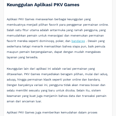
Keunggulan Aplikasi PKV Games
Aplikasi PKV Games menawarkan berbagai keunggulan yang
membuatnya menjadi pilihan favorit para penggemar permainan online.
Salah satu fitur utama adalah antarmuka yang ramah pengguna, yang
memudahkan pemain untuk menavigasi dan menemukan permainan
favorit mereka seperti dominoqq, poker, dan
bandarqq
. Desain yang
sederhana tetapi menarik memastikan bahwa siapa pun, baik pemula
maupun pemain berpengalaman, dapat dengan mudah mengakses
layanan yang tersedia.
Keunggulan lain dari aplikasi ini adalah variasi permainan yang
ditawarkan. PKV Games menyediakan beragam pilihan, mulai dari aduq,
aduqq, hingga permainan klasik seperti poker online dan bandarq.
Dengan banyaknya variasi ini, pengguna tidak akan merasa bosan dan
selalu memiliki sesuatu yang baru untuk dicoba. Selain itu, sistem
keamanan yang kuat juga menjamin bahwa data dan transaksi pemain
aman dari ancaman luar.
Aplikasi PKV Games juga memberikan kemudahan dalam proses