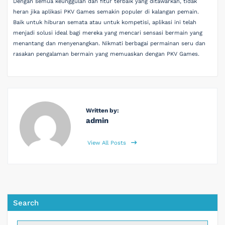
Dengan semua keunggulan dan fitur terbaik yang ditawarkan, tidak
heran jika aplikasi PKV Games semakin populer di kalangan pemain.
Baik untuk hiburan semata atau untuk kompetisi, aplikasi ini telah
menjadi solusi ideal bagi mereka yang mencari sensasi bermain yang
menantang dan menyenangkan. Nikmati berbagai permainan seru dan
rasakan pengalaman bermain yang memuaskan dengan PKV Games.
Written by:
admin
View All Posts
Search