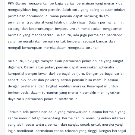
PKV Games menawarkan berbagai variasi permainan yang menarik dan
mengasyikkan bagi para pemain. Salah satu yang paling populer adalah
permainan dominoqq, di mana pemain dapat bersaing dalam
permainan tradisional yang telah dimodernisasi. Dalam permainan ini,
strategi dan keberuntungan berpadu untuk menciptakan pengalaman
bermain yang mendebarkan. Selain itu, ada juga permainan bandarqq
yang memungkinkan pemain untuk berperan sebagai bandar dan
menguji kemampuan mereka dalam mengelola taruhan.
Selain itu, PKV juga menyediakan permainan poker online yang sangat
digemari. Dalam situs poker, pemain dapat merasakan adrenalin
kompetisi dengan lawan dari berbagai penjuru. Dengan berbagai varian
seperti pkv poker dan pokerqq, setiap pemain bisa memilih sesuai
dengan preferensi dan tingkat keahlian mereka. Kesempatan untuk
berkompetisi dalam turnamen yang menarik semakin meningkatkan
daya tarik permainan poker di platform ini.
Terakhir, ada permainan aduq yang menawarkan suasana bermain yang
santai namun tetap menantang. Permainan ini memungkinkan interaksi
yang lebih besar antara pemain dan sangat cocok untuk mereka yang
ingin menikmati permainan tanpa tekanan yang tinggi. Dengan berbagai