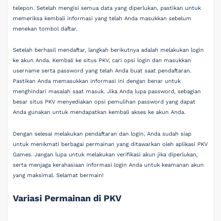
telepon. Setelah mengisi semua data yang diperlukan, pastikan untuk
memeriksa kembali informasi yang telah Anda masukkan sebelum
menekan tombol daftar.
Setelah berhasil mendaftar, langkah berikutnya adalah melakukan login
ke akun Anda. Kembali ke situs PKV, cari opsi login dan masukkan
username serta password yang telah Anda buat saat pendaftaran.
Pastikan Anda memasukkan informasi ini dengan benar untuk
menghindari masalah saat masuk. Jika Anda lupa password, sebagian
besar situs PKV menyediakan opsi pemulihan password yang dapat
Anda gunakan untuk mendapatkan kembali akses ke akun Anda.
Dengan selesai melakukan pendaftaran dan login, Anda sudah siap
untuk menikmati berbagai permainan yang ditawarkan oleh aplikasi PKV
Games. Jangan lupa untuk melakukan verifikasi akun jika diperlukan,
serta menjaga kerahasiaan informasi login Anda untuk keamanan akun
yang maksimal. Selamat bermain!
Variasi Permainan di PKV