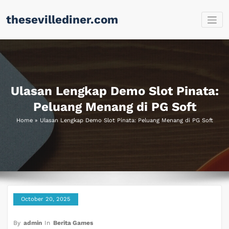
Skip
thesevillediner.com
to
content
Ulasan Lengkap Demo Slot Pinata:
Peluang Menang di PG Soft
Home
»
Ulasan Lengkap Demo Slot Pinata: Peluang Menang di PG Soft
October 20, 2025
By
admin
In
Berita Games