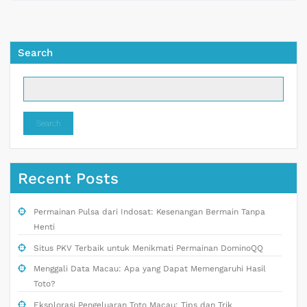
Search
Search
Recent Posts
Permainan Pulsa dari Indosat: Kesenangan Bermain Tanpa
Henti
Situs PKV Terbaik untuk Menikmati Permainan DominoQQ
Menggali Data Macau: Apa yang Dapat Memengaruhi Hasil
Toto?
Eksplorasi Pengeluaran Toto Macau: Tips dan Trik