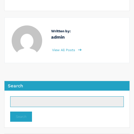
Written by:
admin
View All Posts
Search
Search