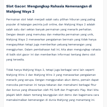
Slot Gacor: Mengungkap Rahasia Kemenangan di
Mahjong Ways 2
Permainan slot telah menjadi salah satu pilihan hiburan yang paling
populer di kalangan pecinta judi online, dan Mahjong Ways 2 adalah
salah satu dari sekian banyak permainan yang menarik perhatian.
Dengan desain yang memukau dan mekanika permainan yang unik,
Mahjong Ways 2 menawarkan pengalaman bermain yang tidak hanya
mengasyikkan tetapi juga memberikan peluang kemenangan yang
menggiurkan. Dalam pembahasan kali ini, kita akan mengungkap rahasia
di balik slot gacor ini dan memberikan informasi tentang demo slot
yang tersedia.
Tidak hanya Mahjong Ways 2, tetapi juga berbagai versi lain seperti
Mahjong Wins 2 dan Mahjong Wins 3 yang menawarkan pengalaman
menarik yang serupa. Dengan menggunakan akun demo, pemain dapat
mencoba permainan ini tanpa tekanan dan memahami berbagai fitur
dan bonus yang ditawarkan oleh PG Soft dan Pragmatic Play. Mari kita
jelajahi lebih dalam tentang keunggulan slot demo dan bagaimana cara
memaksimalkan kemenangan di dunia Mahjong yang menantang ini.