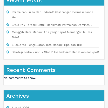
Recent Posts
Permainan Pulsa dari Indosat: Kesenangan Bermain Tanpa
Henti
Situs PKV Terbaik untuk Menikmati Permainan DominoQQ
Menggali Data Macau: Apa yang Dapat Memengaruhi Hasil
Toto?
Eksplorasi Pengeluaran Toto Macau: Tips dan Trik
Strategi Terbaik untuk Slot Pulsa Indosat: Dapatkan Jackpot!
Recent Comments
No comments to show.
Archives
August 2026