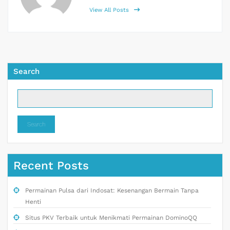
View All Posts
Search
Search
Recent Posts
Permainan Pulsa dari Indosat: Kesenangan Bermain Tanpa
Henti
Situs PKV Terbaik untuk Menikmati Permainan DominoQQ