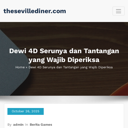
Skip
thesevillediner.com
to
content
Dewi 4D Serunya dan Tantangan
yang Wajib Diperiksa
Home
»
Dewi 4D Serunya dan Tantangan yang Wajib Diperiksa
October 26, 2025
By
admin
In
Berita Games