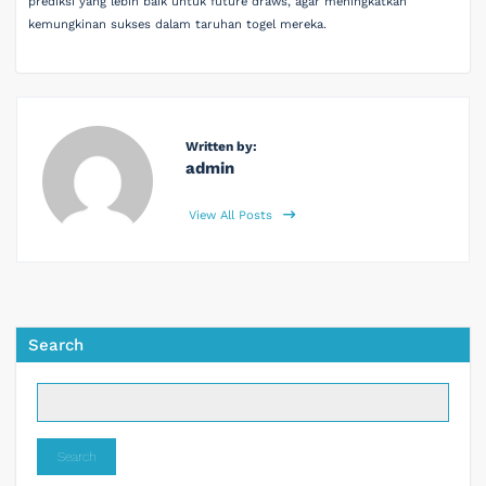
prediksi yang lebih baik untuk future draws, agar meningkatkan
kemungkinan sukses dalam taruhan togel mereka.
Written by:
admin
View All Posts
Search
Search