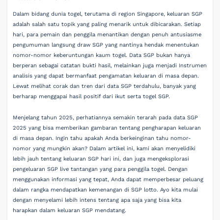
Dalam bidang dunia togel, terutama di region Singapore, keluaran SGP
adalah salah satu topik yang paling menarik untuk dibicarakan. Setiap
hari, para pemain dan penggila menantikan dengan penuh antusiasme
pengumuman langsung draw SGP yang nantinya hendak menentukan
nomor-nomor keberuntungan kaum togel. Data SGP bukan hanya
berperan sebagai catatan bukti hasil, melainkan juga menjadi Instrumen
analisis yang dapat bermanfaat pengamatan keluaran di masa depan.
Lewat melihat corak dan tren dari data SGP terdahulu, banyak yang
berharap menggapai hasil positif dari ikut serta togel SGP.
Menjelang tahun 2025, perhatiannya semakin terarah pada data SGP
2025 yang bisa memberikan gambaran tentang pengharapan keluaran
di masa depan. Ingin tahu apakah Anda berkeinginan tahu nomor-
nomor yang mungkin akan? Dalam artikel ini, kami akan menyelidiki
lebih jauh tentang keluaran SGP hari ini, dan juga mengeksplorasi
pengeluaran SGP live tantangan yang para penggila togel. Dengan
menggunakan informasi yang tepat, Anda dapat memperbesar peluang
dalam rangka mendapatkan kemenangan di SGP lotto. Ayo kita mulai
dengan menyelami lebih intens tentang apa saja yang bisa kita
harapkan dalam keluaran SGP mendatang.