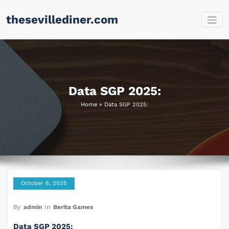
Skip
thesevillediner.com
to
content
Data SGP 2025:
Home
»
Data SGP 2025:
October 6, 2025
By
admin
In
Berita Games
Data SGP 2025: