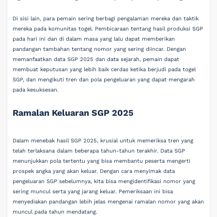
Di sisi lain, para pemain sering berbagi pengalaman mereka dan taktik
mereka pada komunitas togel. Pembicaraan tentang hasil produksi SGP
pada hari ini dan di dalam masa yang lalu dapat memberikan
pandangan tambahan tentang nomor yang sering diincar. Dengan
memanfaatkan data SGP 2025 dan data sejarah, pemain dapat
membuat keputusan yang lebih baik cerdas ketika berjudi pada togel
SGP, dan mengikuti tren dan pola pengeluaran yang dapat mengarah
pada kesuksesan.
Ramalan Keluaran SGP 2025
Dalam menebak hasil SGP 2025, krusial untuk memeriksa tren yang
telah terlaksana dalam beberapa tahun-tahun terakhir. Data SGP
menunjukkan pola tertentu yang bisa membantu peserta mengerti
prospek angka yang akan keluar. Dengan cara menyimak data
pengeluaran SGP sebelumnya, kita bisa mengidentifikasi nomor yang
sering muncul serta yang jarang keluar. Pemeriksaan ini bisa
menyediakan pandangan lebih jelas mengenai ramalan nomor yang akan
muncul pada tahun mendatang.