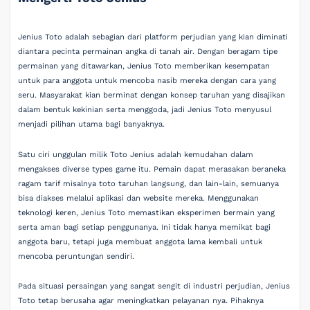
Jenius Toto adalah sebagian dari platform perjudian yang kian diminati
diantara pecinta permainan angka di tanah air. Dengan beragam tipe
permainan yang ditawarkan, Jenius Toto memberikan kesempatan
untuk para anggota untuk mencoba nasib mereka dengan cara yang
seru. Masyarakat kian berminat dengan konsep taruhan yang disajikan
dalam bentuk kekinian serta menggoda, jadi Jenius Toto menyusul
menjadi pilihan utama bagi banyaknya.
Satu ciri unggulan milik Toto Jenius adalah kemudahan dalam
mengakses diverse types game itu. Pemain dapat merasakan beraneka
ragam tarif misalnya toto taruhan langsung, dan lain-lain, semuanya
bisa diakses melalui aplikasi dan website mereka. Menggunakan
teknologi keren, Jenius Toto memastikan eksperimen bermain yang
serta aman bagi setiap penggunanya. Ini tidak hanya memikat bagi
anggota baru, tetapi juga membuat anggota lama kembali untuk
mencoba peruntungan sendiri.
Pada situasi persaingan yang sangat sengit di industri perjudian, Jenius
Toto tetap berusaha agar meningkatkan pelayanan nya. Pihaknya