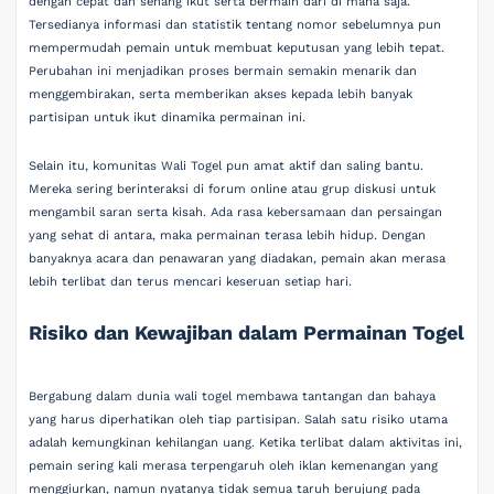
dengan cepat dan senang ikut serta bermain dari di mana saja.
Tersedianya informasi dan statistik tentang nomor sebelumnya pun
mempermudah pemain untuk membuat keputusan yang lebih tepat.
Perubahan ini menjadikan proses bermain semakin menarik dan
menggembirakan, serta memberikan akses kepada lebih banyak
partisipan untuk ikut dinamika permainan ini.
Selain itu, komunitas Wali Togel pun amat aktif dan saling bantu.
Mereka sering berinteraksi di forum online atau grup diskusi untuk
mengambil saran serta kisah. Ada rasa kebersamaan dan persaingan
yang sehat di antara, maka permainan terasa lebih hidup. Dengan
banyaknya acara dan penawaran yang diadakan, pemain akan merasa
lebih terlibat dan terus mencari keseruan setiap hari.
Risiko dan Kewajiban dalam Permainan Togel
Bergabung dalam dunia wali togel membawa tantangan dan bahaya
yang harus diperhatikan oleh tiap partisipan. Salah satu risiko utama
adalah kemungkinan kehilangan uang. Ketika terlibat dalam aktivitas ini,
pemain sering kali merasa terpengaruh oleh iklan kemenangan yang
menggiurkan, namun nyatanya tidak semua taruh berujung pada