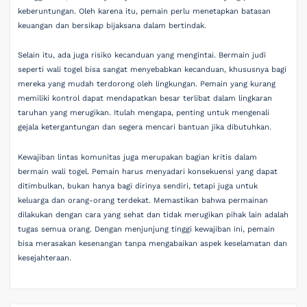
keberuntungan. Oleh karena itu, pemain perlu menetapkan batasan
keuangan dan bersikap bijaksana dalam bertindak.
Selain itu, ada juga risiko kecanduan yang mengintai. Bermain judi
seperti wali togel bisa sangat menyebabkan kecanduan, khususnya bagi
mereka yang mudah terdorong oleh lingkungan. Pemain yang kurang
memiliki kontrol dapat mendapatkan besar terlibat dalam lingkaran
taruhan yang merugikan. Itulah mengapa, penting untuk mengenali
gejala ketergantungan dan segera mencari bantuan jika dibutuhkan.
Kewajiban lintas komunitas juga merupakan bagian kritis dalam
bermain wali togel. Pemain harus menyadari konsekuensi yang dapat
ditimbulkan, bukan hanya bagi dirinya sendiri, tetapi juga untuk
keluarga dan orang-orang terdekat. Memastikan bahwa permainan
dilakukan dengan cara yang sehat dan tidak merugikan pihak lain adalah
tugas semua orang. Dengan menjunjung tinggi kewajiban ini, pemain
bisa merasakan kesenangan tanpa mengabaikan aspek keselamatan dan
kesejahteraan.