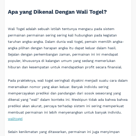
Apa yang Dikenal Dengan Wali Togel?
Wali Togel adalah sebuah istilah tentunya mengacu pada sistem
permainan permainan sering sering kali hubungkan pada kegiatan
taruhan angka-angka. Dalam dunia wali togel, pemain memilih angka-
angka pilihan dengan harapan angka itu dapat keluar dalam hasil.
Sejalan dengan perkembangan zaman, permainan ini ini mendapat
populer, khususnya di kalangan umum yang sedang memerlukan
hiburan dan kesempatan untuk mendapatkan profit secara finansial.
Pada prakteknya, wali togel seringkali diyakini menjadi suatu cara dalam
meramalkan nomor yang akan keluar. Banyak individu sering
mempercayakan prediksi dan pandangan dari sosok seseorang yang
dikenal yang "wali" dalam konteks ini. Meskipun tidak ada bahwa bahwa
prediksi akan akurat, percaya terhadap sistem ini sering memperkuat
membuat permainan ini lebih menyenangkan untuk banyak individu.
walitogel
Selain kenikmatan yang ditawarkan, permainan ini juga menyimpan