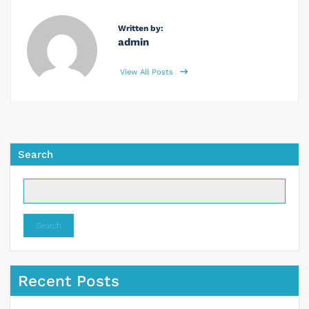
Written by:
admin
View All Posts
Search
Search
Recent Posts