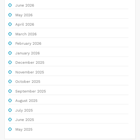
June 2026
May 2026
April 2026
March 2026
February 2026
January 2026
December 2025
November 2025
October 2025
September 2025
August 2025
July 2025
June 2025
May 2025