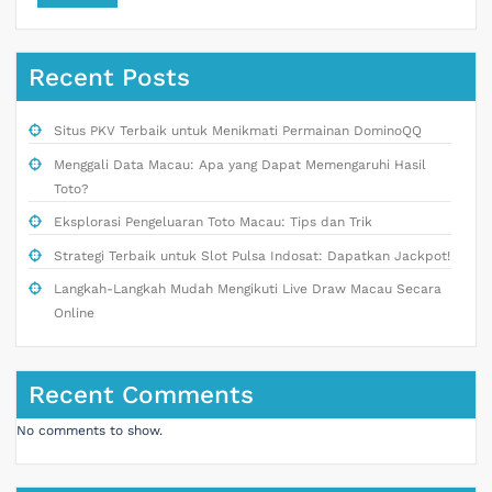
Recent Posts
Situs PKV Terbaik untuk Menikmati Permainan DominoQQ
Menggali Data Macau: Apa yang Dapat Memengaruhi Hasil
Toto?
Eksplorasi Pengeluaran Toto Macau: Tips dan Trik
Strategi Terbaik untuk Slot Pulsa Indosat: Dapatkan Jackpot!
Langkah-Langkah Mudah Mengikuti Live Draw Macau Secara
Online
Recent Comments
No comments to show.