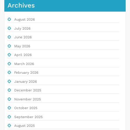
Archives
August 2026
July 2026
June 2026
May 2026
April 2026
March 2026
February 2026
January 2026
December 2025
November 2025
October 2025
September 2025
August 2025