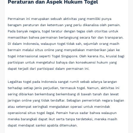
Peraturan dan Aspek Hukum Togel
Permainan ini merupakan sebuah aktivitas yang memiliki punya
beragam peraturan dan ketentuan yang perlu dikanalisa oleh pemain.
Pada banyak negara, togel teratur dengan tegas oleh otoritas untuk
memastikan bahwa permainan berlangsung secara fair dan transparan.
Di dalam Indonesia, walaupun togel tidak sah, sejumlah orang masih
bermain melalui situs online yang menyediakan memberikan jalan ke
togel internasional seperti Togel Singapore. Oleh karena itu, krusial bagi
partisipan untuk mengetahui bahaya dan konsekuensi hukum yang
dapat terjadi dari partisipasi dalam permainan ini.
Legalitas togel pada Indonesia sangat rumit sebab adanya larangan
terhadap setiap jenis perjudian, termasuk togel. Namun, aktivitas ini
sering dibiarkan berkembang berkembang di bawah tanah dan lewat
jaringan online yang tidak terdaftar. Sebagian pemerintah negara bagian
atau setempat seringkali mengadakan operasi untuk menindak
operasional situs togel ilegal. Pemain harus sadar bahwa walaupun
mereka barangkali dapat ikut serta tanpa terdeteksi, mereka masih
dapat mendapat sanksi apabila ditemukan.