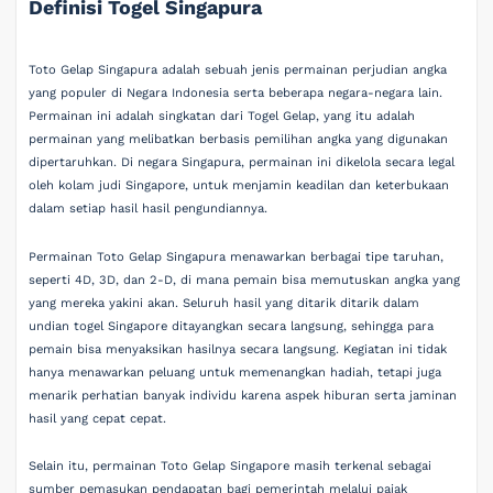
Definisi Togel Singapura
Toto Gelap Singapura adalah sebuah jenis permainan perjudian angka
yang populer di Negara Indonesia serta beberapa negara-negara lain.
Permainan ini adalah singkatan dari Togel Gelap, yang itu adalah
permainan yang melibatkan berbasis pemilihan angka yang digunakan
dipertaruhkan. Di negara Singapura, permainan ini dikelola secara legal
oleh kolam judi Singapore, untuk menjamin keadilan dan keterbukaan
dalam setiap hasil hasil pengundiannya.
Permainan Toto Gelap Singapura menawarkan berbagai tipe taruhan,
seperti 4D, 3D, dan 2-D, di mana pemain bisa memutuskan angka yang
yang mereka yakini akan. Seluruh hasil yang ditarik ditarik dalam
undian togel Singapore ditayangkan secara langsung, sehingga para
pemain bisa menyaksikan hasilnya secara langsung. Kegiatan ini tidak
hanya menawarkan peluang untuk memenangkan hadiah, tetapi juga
menarik perhatian banyak individu karena aspek hiburan serta jaminan
hasil yang cepat cepat.
Selain itu, permainan Toto Gelap Singapore masih terkenal sebagai
sumber pemasukan pendapatan bagi pemerintah melalui pajak