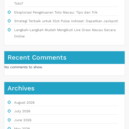
Toto?
Eksplorasi Pengeluaran Toto Macau: Tips dan Trik
Strategi Terbaik untuk Slot Pulsa Indosat: Dapatkan Jackpot!
Langkah-Langkah Mudah Mengikuti Live Draw Macau Secara
Online
Recent Comments
No comments to show.
Archives
August 2026
July 2026
June 2026
May 2026