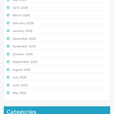
April 2026
March 2026
February 2026
January 2026
December 2025
November 2025
October 2025
September 2025
August 2025
July 2025
June 2025
May 2025
Categories