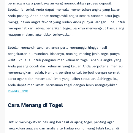
bermacam cara pembayaran yang memudahkan proses deposit.
Setelah isi terisi, Anda dapat memulai menentukan angka yang kalian
Anda pasang. Anda dapat mengambil angka secara random atau juga
menggunakan angka favorit yang sudah Anda punyai. Jangan lupa untuk
memperhatikan jadwal penarikan togel, baiknya menyangkut hasil siang
maupun malam, agar tidak terlewatkan.
Setelah menaruh taruhan, anda perlu menunggu hingga hasil
pengeluaran diumumkan. Biasanya, masing-masing jenis togel punya
waktu khusus untuk pengumuman keluaran togel. Apabila angka yang
Anda pasang cocok dari keluaran yang keluar, Anda berpotensi menjadi
memenangkan hadiah. Namun, penting untuk berjudi dengan cermat
serta agar tidak melampaui limit yang kalian tetapkan. Sehingga itu,
Anda dapat menikmati permainan togel dengan lebih mengasyikkan.
Prediksi SGP
Cara Menang di Togel
Untuk meningkatkan peluang berhasil di ajang togel, penting agar
melakukan analisis dan analisis terhadap nomor yang telah keluar di