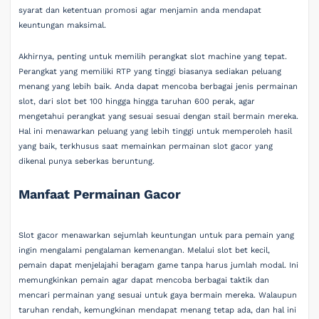
syarat dan ketentuan promosi agar menjamin anda mendapat
keuntungan maksimal.
Akhirnya, penting untuk memilih perangkat slot machine yang tepat.
Perangkat yang memiliki RTP yang tinggi biasanya sediakan peluang
menang yang lebih baik. Anda dapat mencoba berbagai jenis permainan
slot, dari slot bet 100 hingga hingga taruhan 600 perak, agar
mengetahui perangkat yang sesuai sesuai dengan stail bermain mereka.
Hal ini menawarkan peluang yang lebih tinggi untuk memperoleh hasil
yang baik, terkhusus saat memainkan permainan slot gacor yang
dikenal punya seberkas beruntung.
Manfaat Permainan Gacor
Slot gacor menawarkan sejumlah keuntungan untuk para pemain yang
ingin mengalami pengalaman kemenangan. Melalui slot bet kecil,
pemain dapat menjelajahi beragam game tanpa harus jumlah modal. Ini
memungkinkan pemain agar dapat mencoba berbagai taktik dan
mencari permainan yang sesuai untuk gaya bermain mereka. Walaupun
taruhan rendah, kemungkinan mendapat menang tetap ada, dan hal ini