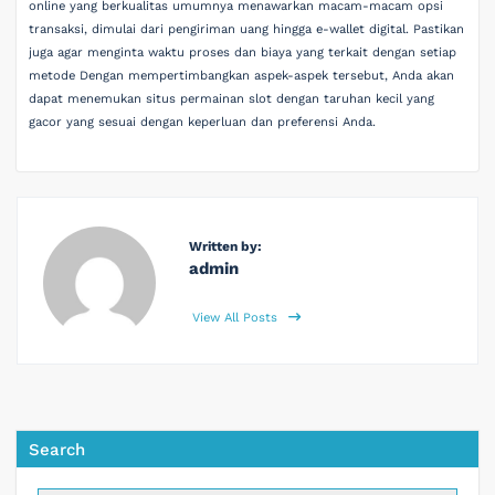
online yang berkualitas umumnya menawarkan macam-macam opsi
transaksi, dimulai dari pengiriman uang hingga e-wallet digital. Pastikan
juga agar menginta waktu proses dan biaya yang terkait dengan setiap
metode Dengan mempertimbangkan aspek-aspek tersebut, Anda akan
dapat menemukan situs permainan slot dengan taruhan kecil yang
gacor yang sesuai dengan keperluan dan preferensi Anda.
Written by:
admin
View All Posts
Search