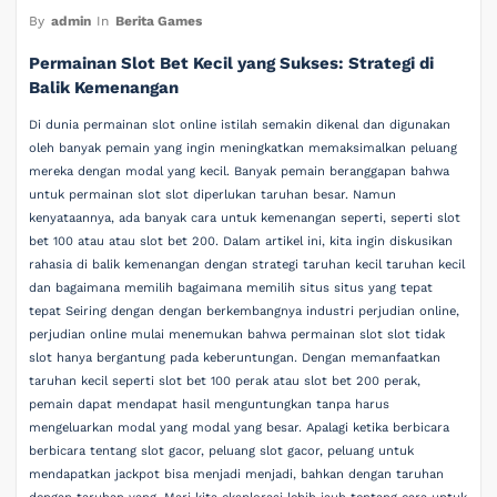
By
admin
In
Berita Games
Permainan Slot Bet Kecil yang Sukses: Strategi di
Balik Kemenangan
Di dunia permainan slot online istilah semakin dikenal dan digunakan
oleh banyak pemain yang ingin meningkatkan memaksimalkan peluang
mereka dengan modal yang kecil. Banyak pemain beranggapan bahwa
untuk permainan slot slot diperlukan taruhan besar. Namun
kenyataannya, ada banyak cara untuk kemenangan seperti, seperti slot
bet 100 atau atau slot bet 200. Dalam artikel ini, kita ingin diskusikan
rahasia di balik kemenangan dengan strategi taruhan kecil taruhan kecil
dan bagaimana memilih bagaimana memilih situs situs yang tepat
tepat Seiring dengan dengan berkembangnya industri perjudian online,
perjudian online mulai menemukan bahwa permainan slot slot tidak
slot hanya bergantung pada keberuntungan. Dengan memanfaatkan
taruhan kecil seperti slot bet 100 perak atau slot bet 200 perak,
pemain dapat mendapat hasil menguntungkan tanpa harus
mengeluarkan modal yang modal yang besar. Apalagi ketika berbicara
berbicara tentang slot gacor, peluang slot gacor, peluang untuk
mendapatkan jackpot bisa menjadi menjadi, bahkan dengan taruhan