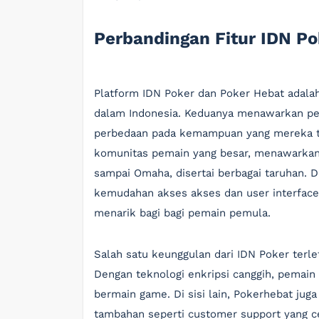
Perbandingan Fitur IDN P
Platform IDN Poker dan Poker Hebat adala
dalam Indonesia. Keduanya menawarkan pen
perbedaan pada kemampuan yang mereka ta
komunitas pemain yang besar, menawarkan 
sampai Omaha, disertai berbagai taruhan. 
kemudahan akses akses dan user interface
menarik bagi bagi pemain pemula.
Salah satu keunggulan dari IDN Poker ter
Dengan teknologi enkripsi canggih, pemai
bermain game. Di sisi lain, Pokerhebat ju
tambahan seperti customer support yang 