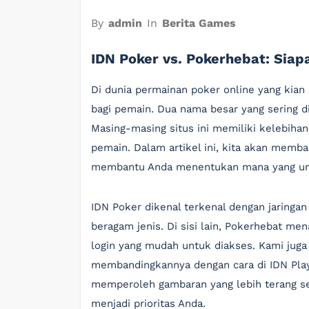
By
admin
In
Berita Games
IDN Poker vs. Pokerhebat: Siap
Di dunia permainan poker online yang kian 
bagi pemain. Dua nama besar yang sering d
Masing-masing situs ini memiliki kelebihan
pemain. Dalam artikel ini, kita akan memba
membantu Anda menentukan mana yang ung
IDN Poker dikenal terkenal dengan jaringan
beragam jenis. Di sisi lain, Pokerhebat m
login yang mudah untuk diakses. Kami juga
membandingkannya dengan cara di IDN Play
memperoleh gambaran yang lebih terang 
menjadi prioritas Anda.