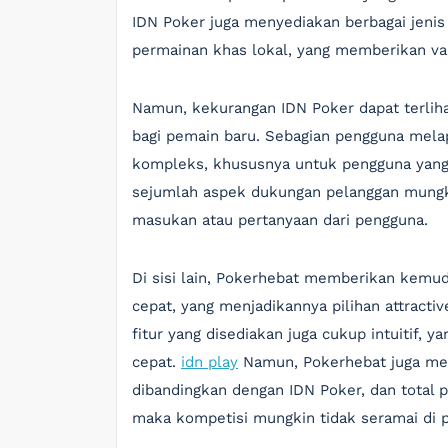
IDN Poker juga menyediakan berbagai jenis
permainan khas lokal, yang memberikan var
Namun, kekurangan IDN Poker dapat terlihat
bagi pemain baru. Sebagian pengguna melap
kompleks, khususnya untuk pengguna yang ti
sejumlah aspek dukungan pelanggan mung
masukan atau pertanyaan dari pengguna.
Di sisi lain, Pokerhebat memberikan kemud
cepat, yang menjadikannya pilihan attractiv
fitur yang disediakan juga cukup intuitif,
cepat.
idn play
Namun, Pokerhebat juga mem
dibandingkan dengan IDN Poker, dan total p
maka kompetisi mungkin tidak seramai di p