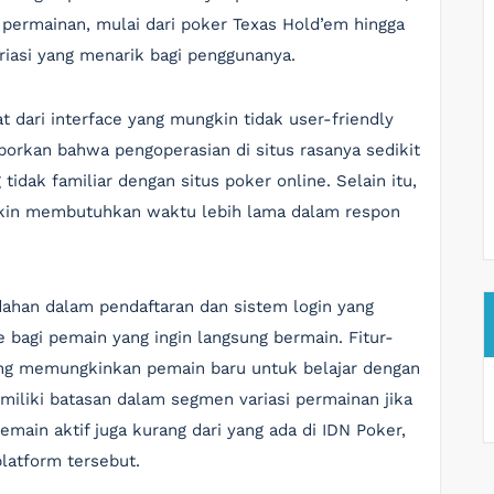
 permainan, mulai dari poker Texas Hold’em hingga
iasi yang menarik bagi penggunanya.
 dari interface yang mungkin tidak user-friendly
orkan bahwa pengoperasian di situs rasanya sedikit
dak familiar dengan situs poker online. Selain itu,
kin membutuhkan waktu lebih lama dalam respon
ahan dalam pendaftaran dan sistem login yang
e bagi pemain yang ingin langsung bermain. Fitur-
 yang memungkinkan pemain baru untuk belajar dengan
iliki batasan dalam segmen variasi permainan jika
emain aktif juga kurang dari yang ada di IDN Poker,
latform tersebut.