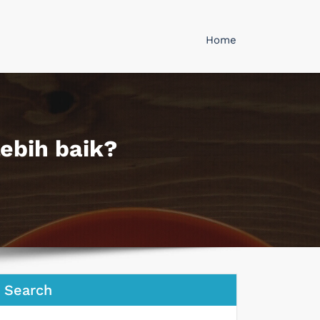
Home
lebih baik?
Search