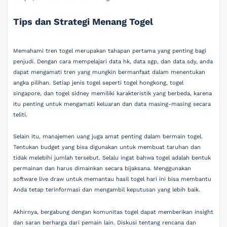
Tips dan Strategi Menang Togel
Memahami tren togel merupakan tahapan pertama yang penting bagi
penjudi. Dengan cara mempelajari data hk, data sgp, dan data sdy, anda
dapat mengamati tren yang mungkin bermanfaat dalam menentukan
angka pilihan. Setiap jenis togel seperti togel hongkong, togel
singapore, dan togel sidney memiliki karakteristik yang berbeda, karena
itu penting untuk mengamati keluaran dan data masing-masing secara
teliti.
Selain itu, manajemen uang juga amat penting dalam bermain togel.
Tentukan budget yang bisa digunakan untuk membuat taruhan dan
tidak melebihi jumlah tersebut. Selalu ingat bahwa togel adalah bentuk
permainan dan harus dimainkan secara bijaksana. Menggunakan
software live draw untuk memantau hasil togel hari ini bisa membantu
Anda tetap terinformasi dan mengambil keputusan yang lebih baik.
Akhirnya, bergabung dengan komunitas togel dapat memberikan insight
dan saran berharga dari pemain lain. Diskusi tentang rencana dan