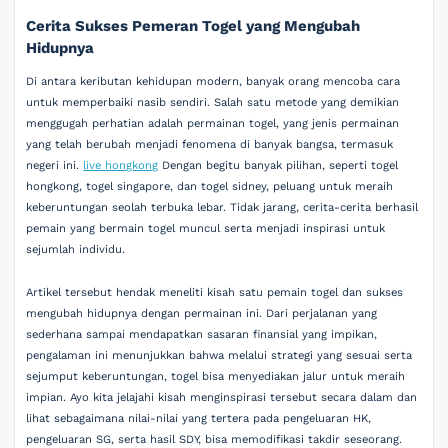
Cerita Sukses Pemeran Togel yang Mengubah
Hidupnya
Di antara keributan kehidupan modern, banyak orang mencoba cara
untuk memperbaiki nasib sendiri. Salah satu metode yang demikian
menggugah perhatian adalah permainan togel, yang jenis permainan
yang telah berubah menjadi fenomena di banyak bangsa, termasuk
negeri ini.
live hongkong
Dengan begitu banyak pilihan, seperti togel
hongkong, togel singapore, dan togel sidney, peluang untuk meraih
keberuntungan seolah terbuka lebar. Tidak jarang, cerita-cerita berhasil
pemain yang bermain togel muncul serta menjadi inspirasi untuk
sejumlah individu.
Artikel tersebut hendak meneliti kisah satu pemain togel dan sukses
mengubah hidupnya dengan permainan ini. Dari perjalanan yang
sederhana sampai mendapatkan sasaran finansial yang impikan,
pengalaman ini menunjukkan bahwa melalui strategi yang sesuai serta
sejumput keberuntungan, togel bisa menyediakan jalur untuk meraih
impian. Ayo kita jelajahi kisah menginspirasi tersebut secara dalam dan
lihat sebagaimana nilai-nilai yang tertera pada pengeluaran HK,
pengeluaran SG, serta hasil SDY, bisa memodifikasi takdir seseorang.