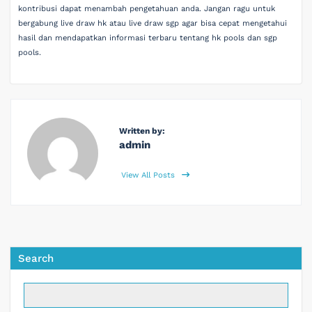
kontribusi dapat menambah pengetahuan anda. Jangan ragu untuk
bergabung live draw hk atau live draw sgp agar bisa cepat mengetahui
hasil dan mendapatkan informasi terbaru tentang hk pools dan sgp
pools.
Written by:
admin
View All Posts
Search