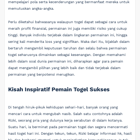
mempelajari pola serta kecenderungan yang bermanfaat mereka untuk
memutuskan angka-angka.
Perlu diketahui bahwasanya walaupun togel dapat sebagai cara untuk
meraih profit finansial, permainan ini juga memiliki risiko yang cukup
tinggi. Banyak individu terjebak dalam lingkaran permainan ini, hingga
sering kali menderita loss yang signifikan. Maka dari itu, bijaklah dalam
bertaruh mengambil keputusan taruhan dan selalu bahwa permainan
togel seharusnya dimainkan sebagai kesenangan. Dengan memahami
lebih dalam soal dunia permainan ini, diharapkan agar para pemain
dapat mengambil pilihan yang lebih baik dan tidak terjebak dalam
permainan yang berpotensi merugikan.
Kisah Inspiratif Pemain Togel Sukses
Di tengah hiruk-pikuk kehidupan sehari-hari, banyak orang yang
mencari cara untuk mengubah nasib. Salah satu contohnya adalah
Rizki, seorang pria yang dulunya kerja serabutan di dalam kotanya.
Suatu hari, ia berminat pada permainan togel dan segera mencermati
hasil togel hari ini. Dengan tekun, tekun, Rizki belajar informasi hk, hasil