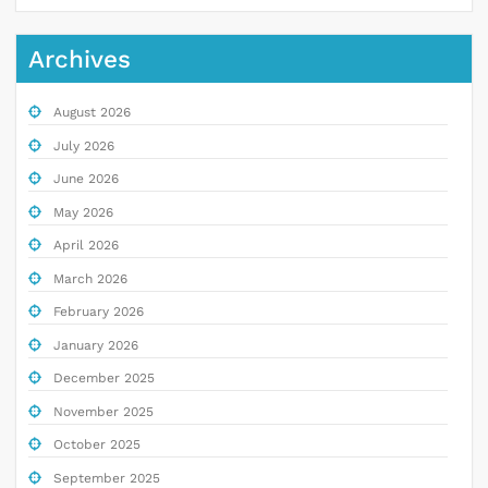
Archives
August 2026
July 2026
June 2026
May 2026
April 2026
March 2026
February 2026
January 2026
December 2025
November 2025
October 2025
September 2025