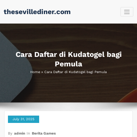
Skip
thesevillediner.com
to
content
Cara Daftar di Kudatogel bagi
Pemula
Home
»
Cara Daftar di Kudatogel bagi Pemula
July 31, 2025
By
admin
In
Berita Games