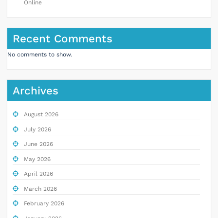
Online
Recent Comments
No comments to show.
Archives
August 2026
July 2026
June 2026
May 2026
April 2026
March 2026
February 2026