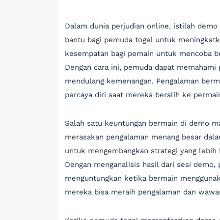
Dalam dunia perjudian online, istilah dem
bantu bagi pemuda togel untuk meningka
kesempatan bagi pemain untuk mencoba be
Dengan cara ini, pemuda dapat memahami po
mendulang kemenangan. Pengalaman berm
percaya diri saat mereka beralih ke permain
Salah satu keuntungan bermain di demo m
merasakan pengalaman menang besar dala
untuk mengembangkan strategi yang lebih 
Dengan menganalisis hasil dari sesi demo,
menguntungkan ketika bermain menggunakan 
mereka bisa meraih pengalaman dan wawas