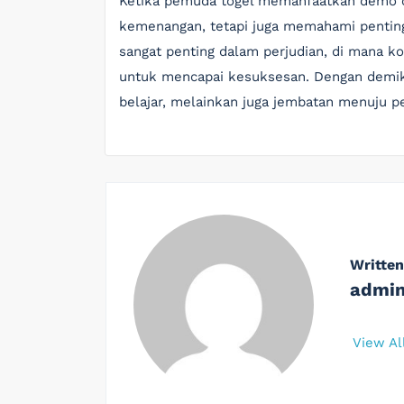
Ketika pemuda togel memanfaatkan demo on
kemenangan, tetapi juga memahami pentin
sangat penting dalam perjudian, di mana k
untuk mencapai kesuksesan. Dengan demik
belajar, melainkan juga jembatan menuju pe
Written
admi
View Al