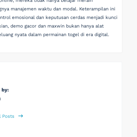
line, mereka tidak hanya belajar meraih
gnya manajemen waktu dan modal. Keterampilan ini
ontrol emosional dan keputusan cerdas menjadi kunci
ian, demo gacor dan maxwin bukan hanya alat
luang nyata dalam permainan togel di era digital.
 by:
n
l Posts