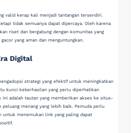
valid kerap kali menjadi tantangan tersendiri.
tetapi tidak semuanya dapat dipercaya. Oleh karena
ukan riset dan bergabung dengan komunitas yang
k gacor yang aman dan menguntungkan.
ra Digital
 mengadopsi strategi yang efektif untuk meningkatkan
u kunci keberhasilan yang perlu diperhatikan
nk ini adalah tautan yang memberikan akses ke situs-
dan peluang menang yang lebih baik. Pemuda perlu
rm untuk menemukan link yang paling dapat
sitif.