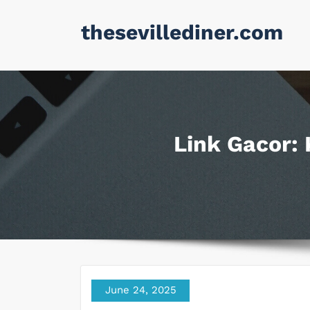
Skip
thesevillediner.com
to
content
Link Gacor: 
June 24, 2025