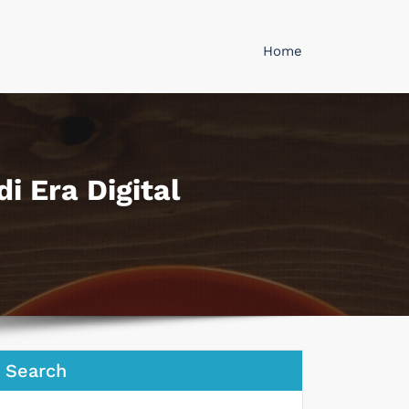
Home
i Era Digital
Search