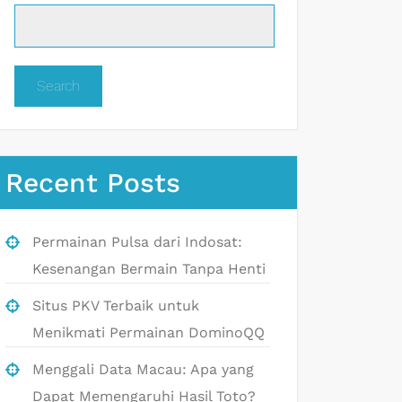
Search
Recent Posts
Permainan Pulsa dari Indosat:
Kesenangan Bermain Tanpa Henti
Situs PKV Terbaik untuk
Menikmati Permainan DominoQQ
Menggali Data Macau: Apa yang
Dapat Memengaruhi Hasil Toto?