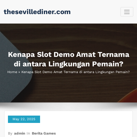
Skip
thesevillediner.com
to
content
Kenapa Slot Demo Amat Ternama
di antara Lingkungan Pemain?
Home
»
Kenapa Slot Demo Amat Ternama di antara Lingkungan Pemain?
May 22, 2025
By
admin
In
Berita Games