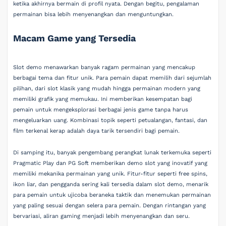
ketika akhirnya bermain di profil nyata. Dengan begitu, pengalaman
permainan bisa lebih menyenangkan dan menguntungkan.
Macam Game yang Tersedia
Slot demo menawarkan banyak ragam permainan yang mencakup
berbagai tema dan fitur unik. Para pemain dapat memilih dari sejumlah
pilihan, dari slot klasik yang mudah hingga permainan modern yang
memiliki grafik yang memukau. Ini memberikan kesempatan bagi
pemain untuk mengeksplorasi berbagai jenis game tanpa harus
mengeluarkan uang. Kombinasi topik seperti petualangan, fantasi, dan
film terkenal kerap adalah daya tarik tersendiri bagi pemain.
Di samping itu, banyak pengembang perangkat lunak terkemuka seperti
Pragmatic Play dan PG Soft memberikan demo slot yang inovatif yang
memiliki mekanika permainan yang unik. Fitur-fitur seperti free spins,
ikon liar, dan pengganda sering kali tersedia dalam slot demo, menarik
para pemain untuk ujicoba beraneka taktik dan menemukan permainan
yang paling sesuai dengan selera para pemain. Dengan rintangan yang
bervariasi, aliran gaming menjadi lebih menyenangkan dan seru.