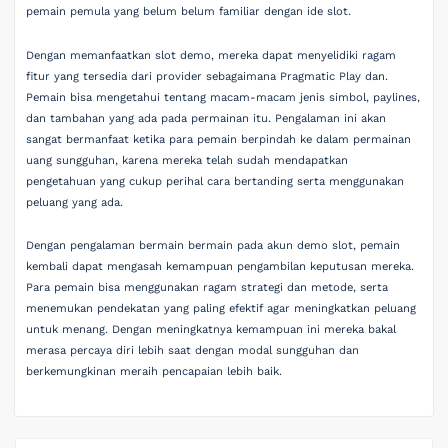
pemain pemula yang belum belum familiar dengan ide slot.
Dengan memanfaatkan slot demo, mereka dapat menyelidiki ragam
fitur yang tersedia dari provider sebagaimana Pragmatic Play dan.
Pemain bisa mengetahui tentang macam-macam jenis simbol, paylines,
dan tambahan yang ada pada permainan itu. Pengalaman ini akan
sangat bermanfaat ketika para pemain berpindah ke dalam permainan
uang sungguhan, karena mereka telah sudah mendapatkan
pengetahuan yang cukup perihal cara bertanding serta menggunakan
peluang yang ada.
Dengan pengalaman bermain bermain pada akun demo slot, pemain
kembali dapat mengasah kemampuan pengambilan keputusan mereka.
Para pemain bisa menggunakan ragam strategi dan metode, serta
menemukan pendekatan yang paling efektif agar meningkatkan peluang
untuk menang. Dengan meningkatnya kemampuan ini mereka bakal
merasa percaya diri lebih saat dengan modal sungguhan dan
berkemungkinan meraih pencapaian lebih baik.