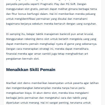
penyedia penyedia seperti Pragmatic Play dan PG Soft. Dengan
menggunakan slot gratis, pemain dapat melihat gimana berbagai tema
dan fitur bonus berfungsi dalam. Hal ini memberikan mereka peluang
untuk mengidentifikasi permainan yang disukai dan memahami
bagaimana kerjanya sebelum mereka bertaruh dengan uang sunguhan.
Di samping itu, belajar taktik manajemen bankroll pun amat krusial.
Menggunakan rekening demo slot untuk berlatih mengelola uang yang
dapat membantu pemain menghadapi nyata di game yang sebenarnya.
Dengan cara menerapkan strategi ini, mereka dapat memelihara
finansial mereka agar aman sambil juga tetap menghadirkan art
pengalaman bermain slot.
Menaikkan Skill Pemain
Manfaat slot demo memberikan kesempatan untuk peserta agar latihan
dan mengembangkan keterampilan mereka tanpa harus perlu
mengeluarkan biaya. Di akun demo slot, mereka bisa mengalami
berbagai jenis permainan dan mengetahui cara dan taktik yang
diperlukan untuk menang. Hal ini sangat penting, terutama untuk