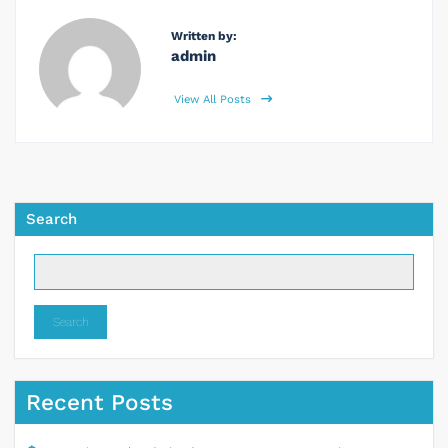
Written by:
admin
View All Posts
Search
Search
Recent Posts