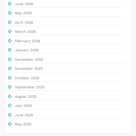
June 2026
May 2026
April 2026
March 2026
February 2026
January 2026
December 2025
November 2025
October 2025
September 2025
August 2025
July 2025
June 2025
May 2025